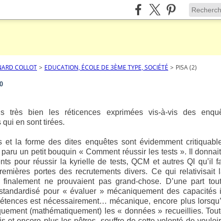
NARD COLLOT
>
EDUCATION, ÉCOLE DE 3ÈME TYPE, SOCIÉTÉ
>
PISA (2)
0
s très bien les réticences exprimées vis-à-vis des enq
qui en sont tirées.
s et la forme des dites enquêtes sont évidemment critiquable
 paru un petit bouquin « Comment réussir les tests ». Il donnait
nts pour réussir la kyrielle de tests, QCM et autres QI qu’il fa
premières portes des recrutements divers. Ce qui relativisait 
 finalement ne prouvaient pas grand-chose. D’une part tout
 standardisé pour « évaluer » mécaniquement des capacités i
étences est nécessairement… mécanique, encore plus lorsqu’il
stiquement (mathématiquement) les « données » recueillies. Tou
is et encore plus les nôtres, souffre de cette volonté de vouloi