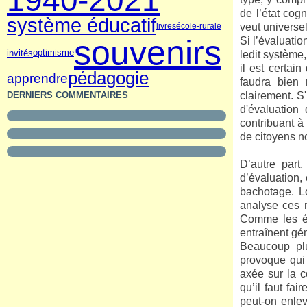
1940-2021
de l’état cog
système éducatif
livres
école-rurale
veut universel
souvenirs
Si l’évaluatio
invités
optimisme
ledit système,
il est certai
pédagogie
apprendre
faudra bien 
DERNIERS COMMENTAIRES
clairement. S
d'évaluation 
contribuant à 
de citoyens no
D’autre part,
d’évaluation, 
bachotage. Lo
analyse ces r
Comme les éva
entraînent gén
Beaucoup plu
provoque qui 
axée sur la c
qu’il faut fa
peut-on enlev