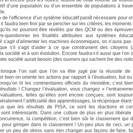
nitif d’une population ou d’un ensemble de populations à traver
le.
n de l’efficience d’un système éducatif paraît nécessaire pour or
 il faudra bien finir par se pencher sur les critères, les moments 
n qu’ils ne pourront être révélés par des QCM ou des épreuves
re-questionner les finalités attribuées aux systèmes éducati
'il s'agit d'alimenter les machines économiques, on n'aura pas
que s'il s'agit d'aider à ce que construisent des citoyens (a
la société et à son évolution. Encore faudra-t-il aussi que l'on
tre société aurait besoin (des ouvriers qui sachent lire des noti
 lorsque l’on sait que l’on va être jugé par la réussite de 
et bien on oriente les actions par rapport à l’évaluation, but o
rsqu’on lit les commentaires officiels du ministère, c’est bi
ésultats ! Changez l’évaluation, vous changez « l’entrainemen
luations, telles qu’elles sont encore conçues, sont toujours a
éralement l’artificialité des apprentissages, la réciproque étant 
s que les résultats de PISA, ce sont les réactions et com
sont intéressants. Dans une culture de plus en plus libérale
oncurrence, la compétition, c’est bien sûr le classement qui 
ire pour grimper dans le classement ! Un peu plus de ceci, un
er un peu de stress sans rien changer aux façons de faire, fa