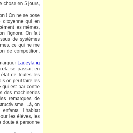
me chose en 5 jours,
ton ! On ne se pose
e citoyenne qui en
orcément les mêmes,
n l’ignore. On fait
issus de systèmes
tèmes, ce qui ne me
n de compétition,
emarquer
Ladeylang
cela se passait en
état de toutes les
s on peut faire les
 qui est par contre
es des machineries
 les remarques de
tructivisme. Là, on
enfants, l’habitat
our les élèves, les
 de doute à personne