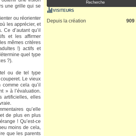
s une grille qui se
VISITEURS
ienter ou réorienter
Depuis la création
909
où les apprécier, et
. Ce d’autant qu’il
fs et les affirmer
 les mêmes critères
dultes !) actifs et
 détermine quel type
ces ?).
tel ou de tel type
u couperet. Le vieux
en comme cela qu’il
t » à l’évaluation.
rtificielles, elles
vraie.
mentaires qu’elle
 et de plus en plus
dérange ! Qu’est-ce
 peu moins de cela,
ire que les parents