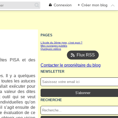
Connexion
+
Créer mon blog
PAGES
L'école du 3ème type, c'est quoi ?
Mes ouvrages publiés
Quelques vidéos
Flux RSS
uêtes PISA et des
Contacter le propriétaire du blog
NEWSLETTER
s. Il y a quelques
 toutes les astuces
llait exécuter pour
la valeur des dites
 outil qui se veut
RECHERCHE
ndividuelles qu’on
 s’agit ensuite de
te évaluation de ce
r obtenir une vision