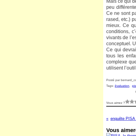
Mais ce qui dé
peu différent
Ce ne sont pa
rased, etc.) 
mieux. Ce qui
conditions, c
vivants de l’
conceptuel. U
Ce qui devrai
tous les enfa
complexe que 
utilisent l’ou
Posté par bernard_co
Tags:
évaluation
,
pi
Vous aimez ?
enquête PISA
Vous aimere