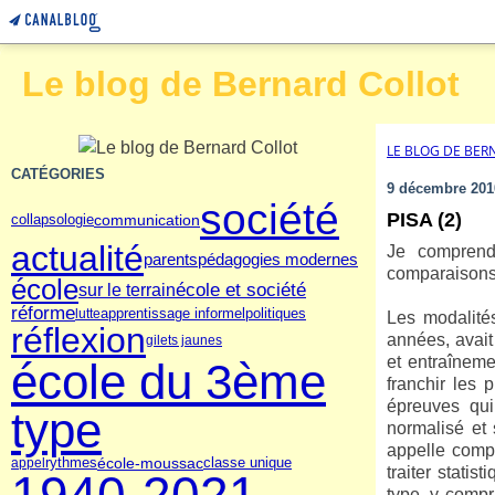
Le blog de Bernard Collot
LE BLOG DE BER
CATÉGORIES
9 décembre 201
société
PISA (2)
communication
collapsologie
actualité
Je comprend
parents
pédagogies modernes
comparaisons 
école
école et société
sur le terrain
réforme
politiques
lutte
apprentissage informel
Les modalité
réflexion
années, avait
gilets jaunes
et entraîneme
école du 3ème
franchir les 
épreuves qui
type
normalisé et
appelle comp
rythmes
école-moussac
appel
classe unique
traiter stati
type, y compr