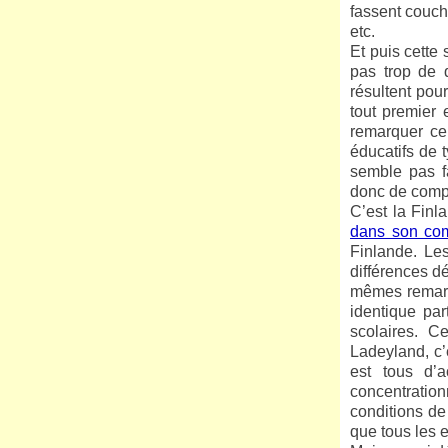
fassent couche
etc.
Et puis cette
pas trop de 
résultent pou
tout premier 
remarquer ce
éducatifs de 
semble pas f
donc de comp
C’est la Fin
dans son co
Finlande. Le
différences d
mêmes remarqu
identique par
scolaires. C
Ladeyland, c’
est tous d’a
concentration
conditions de
que tous les e