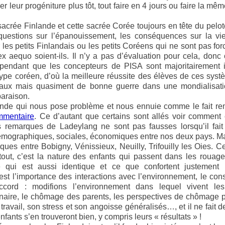
r leur progéniture plus tôt, tout faire en 4 jours ou faire la mê
 sacrée Finlande et cette sacrée Corée toujours en tête du pelo
questions sur l’épanouissement, les conséquences sur la vi
r les petits Finlandais ou les petits Coréens qui ne sont pas f
ex aequo soient-ils. Il n’y a pas d’évaluation pour cela, donc o
pendant que les concepteurs de PISA sont majoritairement 
type coréen, d’où la meilleure réussite des élèves de ces sys
aux mais quasiment de bonne guerre dans une mondialisatio
araison.
lande qui nous pose problème et nous ennuie comme le fait r
mmentaire
. Ce d’autant que certains sont allés voir comment 
s remarques de Ladeylang ne sont pas fausses lorsqu’il fait 
émographiques, sociales, économiques entre nos deux pays. Mai
es entre Bobigny, Vénissieux, Neuilly, Trifouilly les Oies. Ce
tout, c’est la nature des enfants qui passent dans les rouag
e qui est aussi identique et ce que confortent justement
est l’importance des interactions avec l’environnement, le cons
ccord : modifions l’environnement dans lequel vivent les 
naire, le chômage des parents, les perspectives de chômage p
 travail, son stress et son angoisse généralisés…, et il ne fait
nfants s’en trouveront bien, y compris leurs « résultats » !