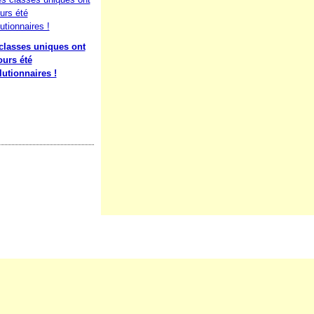
classes uniques ont
ours été
lutionnaires !