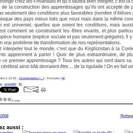
range chez les Finlandais et qu’il faudra bien intégrer, c’est l
e de la construction des apprentissages qu’ils ont accepté de
s seulement des conditions plus favorables (nombre d’élèves 
puisque des pays mieux lotis que nous mais dans la même conc
 est universel, quelles que soient les conditions, mais auss
’est comment se construisent les êtres vivants, et plus particu
espèce humaine (espèce sociale et pas seulement grégaire). Il y
n vrai problème de transformation de nos représentations.
t interpeler tout le monde, c’est que du Kirghizistan à la Coré
nts apprennent à parler ! Quoi de plus extraordinaire, de plus
ce premier apprentissage ? Tous les autres qui sont dans sa 
til cérébral ainsi bâti devraient être… de la rigolade ! On en fait 
llot à 10:38 -
Commentaires [
…
]
- Permalien [
#
]
sa
,
actualité
,
fin
0 vote
 2009
Rythmes
z aussi :