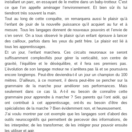
installant un parc, en essayant de le mettre dans un baby-trotteur. C’est
ce que l’on appelle aménager l’environnement. Et bien sûr ils lui
tiendront très souvent la main.
Tout au long de cette conquête, on remarquera aussi le plaisir qu’à
l’enfant de jouir de la nouvelle puissance qu’il acquiert au fur et à
mesure. Tous les langages donnent de nouveaux pouvoirs et l’envie de
s’en servir. On a tous observé le plaisir qu’un enfant éprouve à lancer
des cailloux, parfois dans les yeux du petit frère. Le plaisir est lié à
tous les apprentissages.
Et un jour, l’enfant marchera. Ces circuits neuronaux se seront
suffisamment complexifiés pour gérer la verticalité, son centre de
gravité, l’équilibre et le déséquilibre, et il fera ses premiers pas.
L’évolution de son langage moteur ne s’arrêtera pas là et se poursuivra
encore longtemps. Peut-être deviendra-t-il un jour un champion du 100
mètres. D’ailleurs, à ce moment, il devra peut-être se pencher sur la
grammaire de la marche pour améliorer ses performances. Mais
seulement dans ce cas là. A-t-il eu besoin de connaître cette
grammaire pour apprendre à marcher ? Ses parents qui l’ont aidé, qui
ont contribué à cet apprentissage, ont-ils eu besoin d’être des
spécialistes de la marche ? Bien évidemment non, et heureusement.
J’ai voulu montrer par cet exemple que les langages sont d’abord des
outils neurocognitifs qui permettent de percevoir des informations, de
les interpréter, de les transformer, de les intégrer pour pouvoir ensuite
les utiliser et agir.