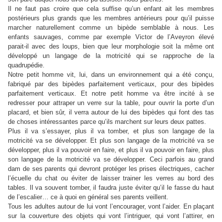
Il ne faut pas croire que cela suffise qu’un enfant ait les membres
postérieurs plus grands que les membres antérieurs pour qu’il puisse
marcher naturellement comme un bipède semblable à nous. Les
enfants sauvages, comme par exemple Victor de l’Aveyron élevé
parait-il avec des loups, bien que leur morphologie soit la même ont
développé un langage de la motricité qui se rapproche de la
quadrupédie.
Notre petit homme vit, lui, dans un environnement qui a été conçu,
fabriqué par des bipèdes parfaitement verticaux, pour des bipèdes
parfaitement verticaux. Et notre petit homme va être incité à se
redresser pour attraper un verre sur la table, pour ouvrir la porte d’un
placard, et bien sûr, il verra autour de lui des bipèdes qui font des tas
de choses intéressantes parce qu’ils marchent sur leurs deux pattes.
Plus il va s’essayer, plus il va tomber, et plus son langage de la
motricité va se développer. Et plus son langage de la motricité va se
développer, plus il va pouvoir en faire, et plus il va pouvoir en faire, plus
son langage de la motricité va se développer. Ceci parfois au grand
dam de ses parents qui devront protéger les prises électriques, cacher
l’écuelle du chat ou éviter de laisser trainer les verres au bord des
tables. Il va souvent tomber, il faudra juste éviter qu’il le fasse du haut
de l’escalier… ce à quoi en général ses parents veillent.
Tous les adultes autour de lui vont l’encourager, vont l’aider. En plaçant
sur la couverture des objets qui vont l’intriguer, qui vont l’attirer, en