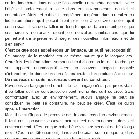
de les incorporer dans ce que l’on appelle un schéma corporel. Notre
bébé est parfaitement à l’aise dans cet environnement douillet et
confortable. Mais cet outil est complément inopérant dans un milieu où
les informations qu’il perçoit n’ont plus rien à voir avec celles qu’il
connaissait. Il va donc falloir un long temps de tâtonnement pour que
ses circuits neuronaux créent de nouvelles ramifications qui lui
permettent d’interpréter et d’intégrer ces nouvelles informations et de
s’en servir.
C’est ce que nous appellerons un langage, un outil neurocognitif.
Ce langage de la motricité est de même nature que le langage oral.
Cette fois les informations seront un brouhaha de bruits et il faudra que
son appareil neurocognitif crée un nouveau langage capable
d’interpréter, de donner un sens à ces bruits, d’en produire à son tour.
De nouveaux circuits neuronaux devront se constituer.
Revenons au langage de la motricité. Ce langage n’est pas préexistant,
il va falloir qu’il se construise, on peut même dire qu’il se crée. Sans
confrontation avec un environnement, aucun langage ne peut se
constituer, ne peut se construire, ne peut se créer. C’est ce qu’on
appelle l’interaction.
Mais il ne suffit pas de percevoir des informations d’un environnement.
Il faut aussi pouvoir s’essayer, agir sur cet environnement, dans cet
environnement. C’est ce que notre bébé va faire pendant de très longs
mois. C’est à ce tâtonnement, dans son berceau, sur la moquette, dans
son parc auquel nous avons pu assister nous parents.