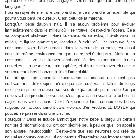
approche, c’est celle des langages. Qu’est-ce que l’on entend par
langages ?
Pour essayer de me faire comprendre, je vais prendre un exemple qui
pourra vous paraître curieux. C’est celui de la marche.
Lorsqu’un bébé dauphin naît, il n’a aucun problème pour évoluer
immédiatement dans le milieu où il se trouve, c'est-à-dire l’océan. Cela
se comprend aisément : dans le ventre de sa mère, il était dans un
milieu, le liquide amniotique, identique à celui où il se retrouve à sa
naissance. Notre bébé humain, dans le ventre de sa mère, est aussi
dans le même environnement que notre bébé dauphin. Mais à sa
naissance, il va se trouver confronté à des informations toutes
nouvelles : La pesanteur, l’atmosphère, et il va se retrouver clouer sur
son berceau dans l’horizontalité et l’immobilité.
Le fait que ses appareils musculaires et osseux ne soient pas
suffisamment développés, n’explique pas qu’il va lui falloir de longs
mois pour qu’il se redresse sur ses deux pattes et qu’il marche. Ce qui
ne devrait surprendre personne, c’est qu’à sa naissance le bébé sait
nager, sans avoir appris. C’est l’expérience bien connue des bébés
nageurs ou l’accouchement sans violence d’un Frédéric LE BOYER qui
pouvait se passer dans une piscine.
Pourquoi ? Dans le liquide amniotique, notre bébé a perçu un certain
nombre d’informations qui ont complexifié peu à peu ce que l’on appelle
son appareil neurocognitif. C'est-à-dire que ses neurones ont créé de
nouvelles connexions qui lui ont permis d’interpréter ces informations et