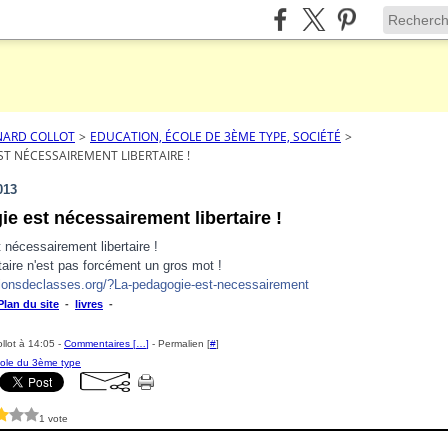
NARD COLLOT
>
EDUCATION, ÉCOLE DE 3ÈME TYPE, SOCIÉTÉ
>
ST NÉCESSAIREMENT LIBERTAIRE !
013
e est nécessairement libertaire !
 nécessairement libertaire !
taire n'est pas forcément un gros mot !
tionsdeclasses.org/?La-pedagogie-est-necessairement
Plan du site
-
livres
-
llot à 14:05 -
Commentaires [
…
]
- Permalien [
#
]
ole du 3ème type
1 vote