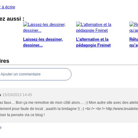
r à écrire
z aussi :
Laissez-les dessiner,
L’alternative et la
Réhab
dessiner...
pédagogie Freinet
qu’a
res
Ajouter un commentaire
a
15/10/2013 14:45
as faux.... Bon ça me remotive de mon côté alors.... ;-) Mon autre site avec des ateli
lement pour faute de local , aaahh la bretagne !) ;-) <br /> <br /> http://www.lesatel
iser ta pensée via ce blog !
e