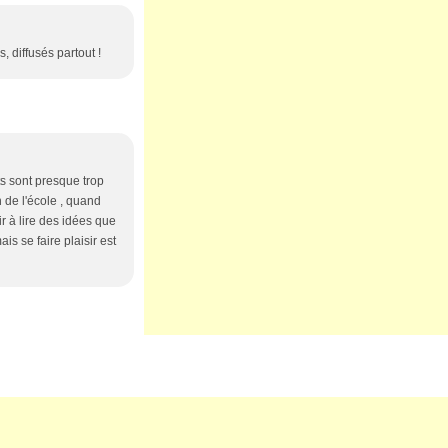
, diffusés partout !
ots sont presque trop
n de l'école , quand
r à lire des idées que
is se faire plaisir est