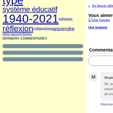
type
Se laisser alle
système éducatif
1940-2021
Vous aimere
politiques
réflexion
Une histoire
apprendre
collapsologie
rythmes
gilets jaunes
DERNIERS COMMENTAIRES
Commentai
M
Magd
Ok , p
actuel
de cro
Répondr