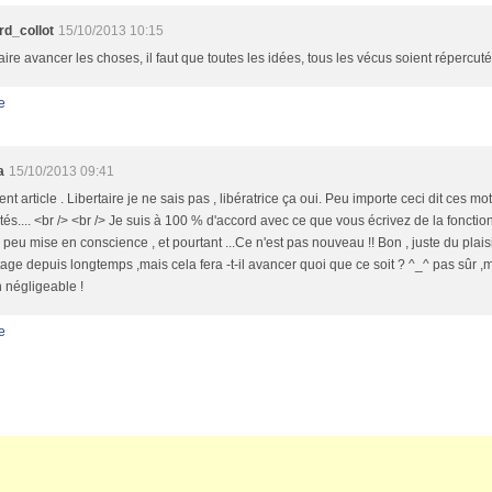
rd_collot
15/10/2013 10:15
aire avancer les choses, il faut que toutes les idées, tous les vécus soient répercutés
e
a
15/10/2013 09:41
ent article . Libertaire je ne sais pas , libératrice ça oui. Peu importe ceci dit ces m
és.... <br /> <br /> Je suis à 100 % d'accord avec ce que vous écrivez de la fonctio
eu mise en conscience , et pourtant ...Ce n'est pas nouveau !! Bon , juste du plaisi
tage depuis longtemps ,mais cela fera -t-il avancer quoi que ce soit ? ^_^ pas sûr ,ma
n négligeable !
e