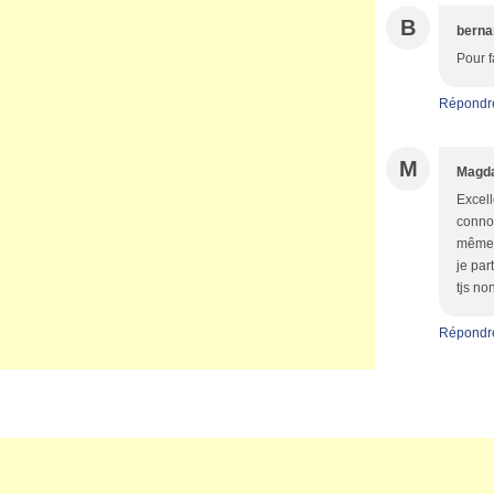
B
berna
Pour f
Répondr
M
Magd
Excell
connot
même p
je par
tjs no
Répondr