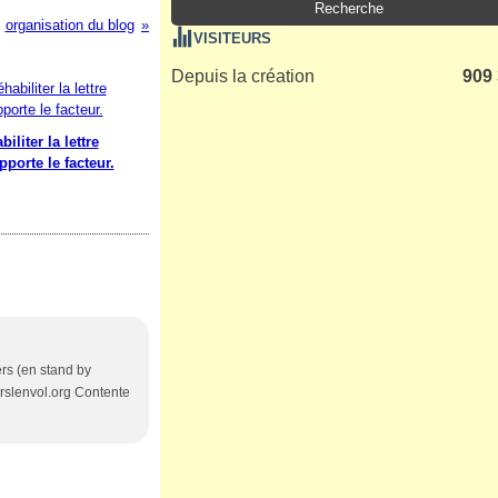
organisation du blog
VISITEURS
Depuis la création
909
iliter la lettre
pporte le facteur.
ers (en stand by
ierslenvol.org Contente