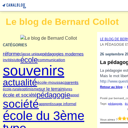
Le blog de Bernard Collot
LE BLOG DE BER
LA PÉDAGOGIE E
CATÉGORIES
réforme
pédagogies modernes
classe unique
26 septembre 2
école
invités
communication
lutte
La pédagogi
souvenirs
La pédagogie est
Mais le mot liber
actualité
http://www.ques
parents
école-moussac
Retour au blog
-
sur le terrain
école-rurale
optimisme
livres
pédagogie
école et société
appel
Posté par bernard_co
société
apprentissage informel
Tags:
pédagogie
,
éc
école du 3ème
Vous aimez ?