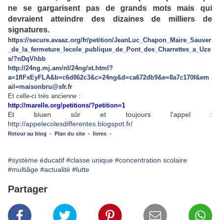
ne se gargarisent pas de grands mots mais qui
devraient atteindre des dizaines de milliers de
signatures.
https://secure.avaaz.org/fr/petition/JeanLuc_Chapon_Maire_Sauver
_de_la_fermeture_lecole_publique_de_Pont_des_Charrettes_a_Uze
s/?nDqVhbb
http://24ng.mj.am/nl/24ng/xt.html?
a=1flFxEyFLA&b=c6d862c3&c=24ng&d=ca672db9&e=8a7c170f&em
ail=maisonbru@sfr.fr
Et celle-ci très ancienne :
http://marelle.org/petitions/?petition=1
Et biuen sûr et toujours l'appel :
http://appelecolesdifferentes.blogspot.fr/
Retour au blog
-
Plan du site
-
livres
-
#système éducatif
#classe unique
#concentration scolaire
#multiâge
#actualité
#lutte
Partager