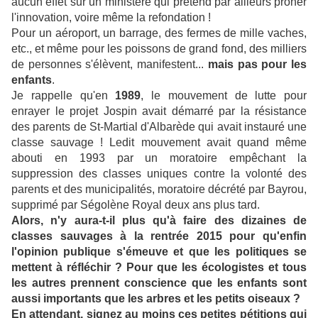
aucun effet sur un ministère qui prétend par ailleurs prôner
l'innovation, voire même la refondation !
Pour un aéroport, un barrage, des fermes de mille vaches,
etc., et même pour les poissons de grand fond, des milliers
de personnes s'élèvent, manifestent...
mais pas pour les
enfants
.
Je rappelle qu'en
1989
, le mouvement de lutte pour
enrayer le projet Jospin avait démarré par la résistance
des parents de St-Martial d'Albarède qui avait instauré une
classe sauvage ! Ledit mouvement avait quand même
abouti en 1993 par un moratoire empêchant la
suppression des classes uniques contre la volonté des
parents et des municipalités, moratoire décrété par Bayrou,
supprimé par Ségolène Royal deux ans plus tard.
Alors, n'y aura-t-il plus qu'à faire des dizaines de
classes sauvages à la rentrée 2015 pour qu'enfin
l'opinion publique s'émeuve et que les politiques se
mettent à réfléchir ? Pour que les écologistes et tous
les autres prennent conscience que les enfants sont
aussi importants que les arbres et les petits oiseaux ?
En attendant, signez au moins ces petites pétitions qui