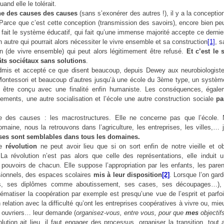
uand elle le tolérait.
e des causes des causes
(sans s’exonérer des autres !), il y a la conceptio
Parce que c’est cette conception (transmission des savoirs), encore bien pe
 fait le système éducatif, qui fait qu’une immense majorité accepte ce dernier
 autre qui pourrait alors nécessiter le vivre ensemble et sa construction
[1]
, s
 un (de vivre ensemble) qui peut alors légitimement être refusé.
Et c’est le
âts sociétaux sans solutions
.
 admis et accepté ce que disent beaucoup, depuis Dewey aux neurobiologist
Montessori et beaucoup d’autres jusqu’à une école du 3
ème
type, un système
ait être conçu avec une finalité enfin humaniste. Les conséquences, égal
ements, une autre socialisation et l’école une autre construction sociale
pa
e des causes : les macrostructures. Elle ne concerne pas que l’école.
omaine, nous la retrouvons dans l’agriculture, les entreprises, les villes,…
ses sont semblables dans tous les domaines.
e
révolution
ne peut avoir lieu que si on sort enfin de notre vieille et o
 La révolution n’est pas alors que celle des représentations, elle indui
 pouvoirs de chacun. Elle suppose l’appropriation par les enfants, les paren
ionnels, des espaces scolaires
mis à leur disposition
[2]
. Lorsque l’on ga
, ses diplômes comme aboutissement, ses cases, ses découpages…), vo
ématiser la coopération par exemple est presqu’une vue de l’esprit et parfo
 relation avec la difficulté qu’ont les entreprises coopératives à vivre ou, mie
s ouvriers… leur demande (
organisez-vous, entre vous, pour que
mes
objectifs
ution ait lieu, il faut engager des processus, organiser la transition, tout a