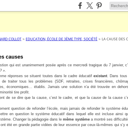
NARD COLLOT
>
EDUCATION, ÉCOLE DE 3ÈME TYPE, SOCIÉTÉ
>
LA CAUSE DES 
es causes
estion qui est unanimement posée après ce mercredi tragique du 7 janvier, c’
? »
.
mme réponses se situent toutes dans le cadre éducatif
existant
. Dans tous
e de traiter tous les problèmes (SDF, retraites, crises financières, chô
ques, économiques… établis. Jamais une solution n’a été trouvée en dehors
inorité tire profit.
lligent de se dire que la cause, c’est le cadre, et que la cause de la cause 
uement question de refonder l’école, mais jamais de refonder le système édu
ettre en question le système éducatif dans lequel elle est incluse ainsi 
système. Changer la pédagogie dans le
même système
a montré ses difficultés
 ont été en grande partie vidées de leur essence par ceux-là-mêmes qui s’