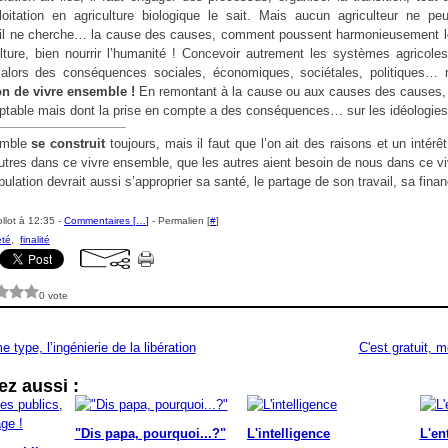
oitation en agriculture biologique le sait. Mais aucun agriculteur ne p
s’il ne cherche… la cause des causes, comment poussent harmonieusement les
ulture, bien nourrir l’humanité ! Concevoir autrement les systèmes agricoles
it alors des conséquences sociales, économiques, sociétales, politiques… 
on de vivre ensemble !
En remontant à la cause ou aux causes des causes, o
ptable mais dont la prise en compte a des conséquences… sur les idéologies
emble
se construit
toujours, mais il faut que l’on ait des raisons et un intér
 autres dans ce vivre ensemble, que les autres aient besoin de nous dans ce v
lation devrait aussi s’approprier sa santé, le partage de son travail, sa fi
llot à 12:35 -
Commentaires [
…
]
- Permalien [
#
]
été
,
finalité
0 vote
 type, l’ingénierie de la libération
C'est gratuit, 
z aussi :
"Dis papa, pourquoi...?"
L'intelligence
L'ent