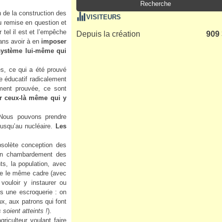
n de la construction des
VISITEURS
u remise en question et
 tel il est et l’empêche
Depuis la création
909
ans avoir à en
imposer
 système lui-même qui
es, ce qui a été prouvé
 éducatif radicalement
ement prouvée, ce sont
r ceux-là même qui y
 Nous pouvons prendre
 jusqu’au nucléaire.
Les
bsolète conception des
t un chambardement des
ts, la population, avec
rde le même cadre (avec
uloir y instaurer ou
is une escroquerie : on
ux, aux patrons qui font
 soient atteints !
).
griculteur voulant faire