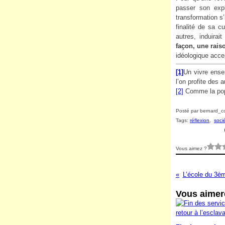
passer son expl
transformation 
finalité de sa c
autres, induira
façon, une rais
idéologique acce
[1]
Un vivre ens
l’on profite des
[2]
Comme la popu
Posté par bernard_co
Tags:
réflexion
,
soci
Vous aimez ?
L’école du 3ème
Vous aimere