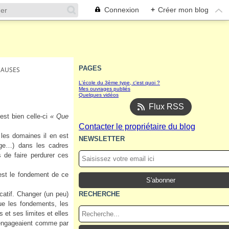
Connexion
+
Créer mon blog
PAGES
CAUSES
L'école du 3ème type, c'est quoi ?
Mes ouvrages publiés
Quelques vidéos
Flux RSS
est bien celle-ci
« Que
Contacter le propriétaire du blog
 les domaines il en est
NEWSLETTER
mage…) dans les cadres
 de faire perdurer ces
c’est le fondement de ce
catif. Changer (un peu)
RECHERCHE
que les fondements, les
 et ses limites et elles
y engageaient comme par