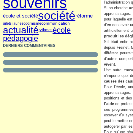
souvenirs
l’administration q
Si on cherche
un
société
apprentissages. 
réforme
école et société
pour laquelle est
communication
gilets jaunes
optimisme
d’en concevoir un
actualité
école
rythmes
artificiellement
produit les dég
pédagogie
S’il était enfin
DERNIERS COMMENTAIRES
depuis Freinet, 
différent pourr
d’autres comport
vivent
.
Une autre caus
n’importe quel d
causes des cau
Pour l’école, un
apprentissages.
positions et des
l’aide
de profess
ses programmes
essayer d’y syst
peut le mettre en
autogérer par le
Pour qu’une révol