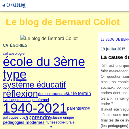
Le blog de Bernard Collot
LE BLOG DE BER
CATÉGORIES
19 juillet 2015
collapsologie
école du 3ème
La cause d
S’il est une qu
type
faire maintenant 
Or, question co
ainsi, on essai
système éducatif
sociaux, politi
réflexion
cadres dont une m
sur le terrain
école-moussac
Serait-il ininte
livres
apprentissage informel
1940-2021
cadre ?
parents
appel
Il avait été vag
l’école sans rem
apprendre
politiques
lutte
classe unique
finalités de ce 
pédagogies modernes
invités
école-rurale
(les pédagogies)