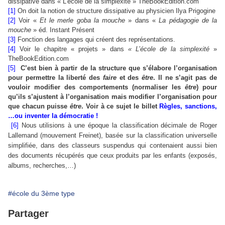
dissipative dans « L’école de la simplexité » TheBookEdition.com
[1]
On doit la notion de structure dissipative au physicien Ilya Prigogine
[2]
Voir «
Et le merle goba la mouche
» dans «
La pédagogie de la
mouche
» éd. Instant Présent
[3]
Fonction des langages qui créent des représentations.
[4]
Voir le chapitre « projets » dans
« L’école de la simplexité
»
TheBookEdition.com
[5]
C’est bien à partir de la structure que s’élabore l’organisation
pour permettre la liberté des
faire
et des
être
. Il ne s’agit pas de
vouloir modifier des comportements (normaliser les
être
) pour
qu’ils s’ajustent à l’organisation mais modifier l’organisation pour
que chacun puisse
être
. Voir à ce sujet le billet
Règles, sanctions,
…ou inventer la démocratie !
[6]
Nous utilisions à une époque la classification décimale de Roger
Lallemand (mouvement Freinet), basée sur la classification universelle
simplifiée, dans des classeurs suspendus qui contenaient aussi bien
des documents récupérés que ceux produits par les enfants (exposés,
albums, recherches,…)
#école du 3ème type
Partager