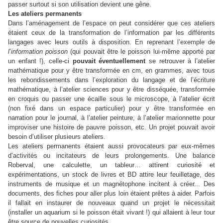
passer surtout si son utilisation devient une gêne.
Les ateliers permanents
Dans l’aménagement de l’espace on peut considérer que ces ateliers
étaient ceux de la transformation de l’information par les différents
langages avec leurs outils à disposition. En reprenant l’exemple de
l’information poisson
(qui pouvait être le poisson lui-même apporté par
un enfant !), celle-ci
pouvait éventuellement
se retrouver à l’atelier
mathématique pour y être transformée en cm, en grammes, avec tous
les rebondissements dans l’exploration du langage et de l’écriture
mathématique, à l’atelier sciences pour y être disséquée, transformée
en croquis ou passer une écaille sous le microscope, à l’atelier écrit
(non fixé dans un espace particulier) pour y être transformée en
narration pour le journal, à l’atelier peinture, à l’atelier marionnette pour
improviser une histoire de pauvre poisson, etc. Un projet pouvait avoir
besoin d’utiliser plusieurs ateliers.
Les ateliers permanents étaient aussi provocateurs par eux-mêmes
d’activités ou incitateurs de leurs prolongements. Une balance
Roberval, une calculette, un tableur… attirent curiosité et
expérimentations, un stock de livres et BD attire leur feuilletage, des
instruments de musique et un magnétophone incitent à créer... Des
documents, des fiches pour aller plus loin étaient prêtes à aider. Parfois
il fallait en instaurer de nouveaux quand un projet le nécessitait
(installer un aquarium si le poisson était vivant !) qui allaient à leur tour
être source de nouvelles curiosités.