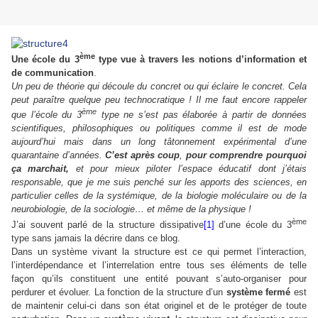
ème
Une école du 3
type vue à travers les notions d’information et
de communication
.
Un peu de théorie qui découle du concret ou qui éclaire le concret. Cela
peut paraître quelque peu technocratique ! Il me faut encore rappeler
ème
que l’école du 3
type ne s’est pas élaborée à partir de données
scientifiques, philosophiques ou politiques comme il est de mode
aujourd’hui mais dans un long tâtonnement expérimental d’une
quarantaine d’années.
C’est après coup
,
pour comprendre pourquoi
ça marchait,
et pour mieux piloter l’espace éducatif dont j’étais
responsable, que je me suis penché sur les apports des sciences, en
particulier celles de la systémique, de la biologie moléculaire ou de la
neurobiologie, de la sociologie… et même de la physique !
ème
J’ai souvent parlé de la structure dissipative
[1]
d’une école du 3
type sans jamais la décrire dans ce blog.
Dans un système vivant la structure est ce qui permet l’interaction,
l’interdépendance et l’interrelation entre tous ses éléments de telle
façon qu’ils constituent une entité pouvant s’auto-organiser pour
perdurer et évoluer. La fonction de la structure d’un
système fermé
est
de maintenir celui-ci dans son état originel et de le protéger de toute