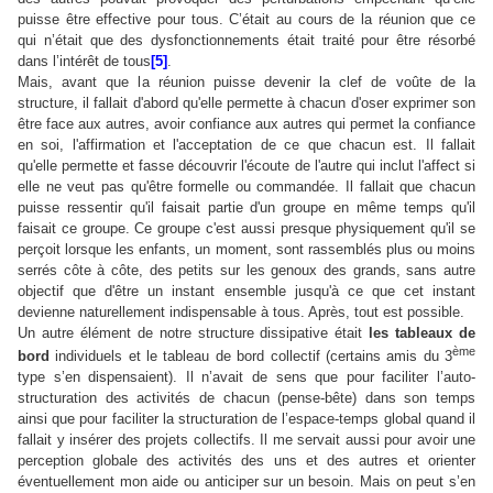
puisse être effective pour tous. C’était au cours de la réunion que ce
qui n’était que des dysfonctionnements était traité pour être résorbé
dans l’intérêt de tous
[5]
.
Mais, avant que la réunion puisse devenir la clef de voûte de la
structure, il fallait d'abord qu'elle permette à chacun d'oser exprimer son
être face aux autres, avoir confiance aux autres qui permet la confiance
en soi, l'affirmation et l'acceptation de ce que chacun est. Il fallait
qu'elle permette et fasse découvrir l'écoute de l'autre qui inclut l'affect si
elle ne veut pas qu'être formelle ou commandée. Il fallait que chacun
puisse ressentir qu'il faisait partie d'un groupe en même temps qu'il
faisait ce groupe. Ce groupe c'est aussi presque physiquement qu'il se
perçoit lorsque les enfants, un moment, sont rassemblés plus ou moins
serrés côte à côte, des petits sur les genoux des grands, sans autre
objectif que d'être un instant ensemble jusqu'à ce que cet instant
devienne naturellement indispensable à tous. Après, tout est possible.
Un autre élément de notre structure dissipative était
les tableaux de
ème
bord
individuels et le tableau de bord collectif (certains amis du 3
type s’en dispensaient). Il n’avait de sens que pour faciliter l’auto-
structuration des activités de chacun (pense-bête) dans son temps
ainsi que pour faciliter la structuration de l’espace-temps global quand il
fallait y insérer des projets collectifs. Il me servait aussi pour avoir une
perception globale des activités des uns et des autres et orienter
éventuellement mon aide ou anticiper sur un besoin. Mais on peut s’en