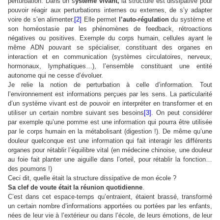
perturbation. Dans un s
ystème vivant,
la structure est dissipative pour
pouvoir réagir aux perturbations internes ou externes, de s’y adapter
voire de s’en alimenter.
[2]
Elle permet
l’auto-régulation
du système et
son homéostasie par les phénomènes de feedback, rétroactions
négatives ou positives. Exemple du corps humain, cellules ayant le
même ADN pouvant se spécialiser, constituant des organes en
interaction et en communication (systèmes circulatoires, nerveux,
hormonaux, lymphatiques…), l’ensemble constituant une entité
autonome qui ne cesse d’évoluer.
Je relie la notion de perturbation à celle d’information. Tout
l’environnement est informations perçues par les sens. La particularité
d’un système vivant est de pouvoir en interpréter en transformer et en
utiliser un certain nombre suivant ses besoins
[3]
. On peut considérer
par exemple qu’une pomme est une information qui pourra être utilisée
par le corps humain en la métabolisant (digestion !). De même qu’une
douleur quelconque est une information qui fait interagir les différents
organes pour rétablir l’équilibre vital (en médecine chinoise, une douleur
au foie fait planter une aiguille dans l’orteil, pour rétablir la fonction…
des poumons !)
Ceci dit, quelle était la structure dissipative de mon école ?
Sa clef de voute était la réunion quotidienne
.
C’est dans cet espace-temps qu’entraient, étaient brassé, transformé
un certain nombre d’informations apportées ou portées par les enfants,
nées de leur vie à l’extérieur ou dans l’école, de leurs émotions, de leur