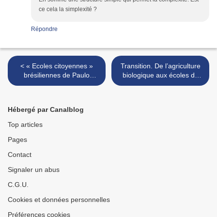
ce cela la simplexité ?
Répondre
< « Ecoles citoyennes »
Transition. De l’agriculture
brésiliennes de Paulo
biologique aux écoles de
Freire… Et nous ?
3ème type… et plus loin
encore. >
Hébergé par Canalblog
Top articles
Pages
Contact
Signaler un abus
C.G.U.
Cookies et données personnelles
Préférences cookies