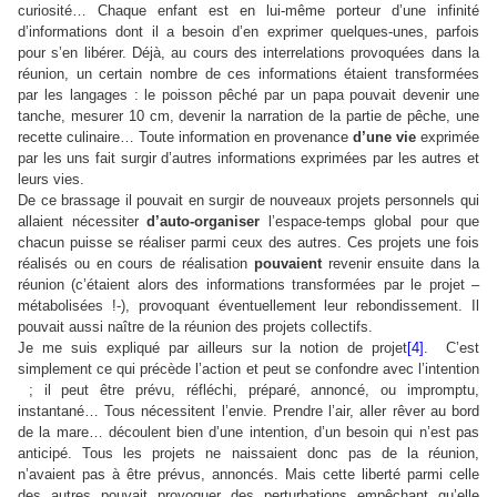
curiosité… Chaque enfant est en lui-même porteur d’une infinité
d’informations dont il a besoin d’en exprimer quelques-unes, parfois
pour s’en libérer. Déjà, au cours des interrelations provoquées dans la
réunion, un certain nombre de ces informations étaient transformées
par les langages : le poisson pêché par un papa pouvait devenir une
tanche, mesurer 10 cm, devenir la narration de la partie de pêche, une
recette culinaire… Toute information en provenance
d’une vie
exprimée
par les uns fait surgir d’autres informations exprimées par les autres et
leurs vies.
De ce brassage il pouvait en surgir de nouveaux projets personnels qui
allaient nécessiter
d’auto-organiser
l’espace-temps global pour que
chacun puisse se réaliser parmi ceux des autres. Ces projets une fois
réalisés ou en cours de réalisation
pouvaient
revenir ensuite dans la
réunion (c’étaient alors des informations transformées par le projet –
métabolisées !-), provoquant éventuellement leur rebondissement. Il
pouvait aussi naître de la réunion des projets collectifs.
Je me suis expliqué par ailleurs sur la notion de projet
[4]
. C’est
simplement ce qui précède l’action et peut se confondre avec l’intention
; il peut être prévu, réfléchi, préparé, annoncé, ou impromptu,
instantané… Tous nécessitent l’envie. Prendre l’air, aller rêver au bord
de la mare… découlent bien d’une intention, d’un besoin qui n’est pas
anticipé. Tous les projets ne naissaient donc pas de la réunion,
n’avaient pas à être prévus, annoncés. Mais cette liberté parmi celle
des autres pouvait provoquer des perturbations empêchant qu’elle