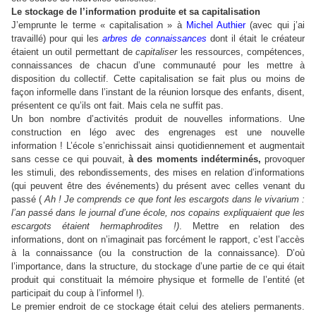
Le stockage de l’information produite et sa capitalisation
J’emprunte le terme « capitalisation » à
Michel Authier
(avec qui j’ai
travaillé) pour qui les
arbres de connaissances
dont il était le créateur
étaient un outil permettant de
capitaliser
les ressources, compétences,
connaissances de chacun d’une communauté pour les mettre à
disposition du collectif. Cette capitalisation se fait plus ou moins de
façon informelle dans l’instant de la réunion lorsque des enfants, disent,
présentent ce qu’ils ont fait. Mais cela ne suffit pas.
Un bon nombre d’activités produit de nouvelles informations. Une
construction en légo avec des engrenages est une nouvelle
information ! L’école s’enrichissait ainsi quotidiennement et augmentait
sans cesse ce qui pouvait,
à des moments indéterminés,
provoquer
les stimuli, des rebondissements, des mises en relation d’informations
(qui peuvent être des événements) du présent avec celles venant du
passé (
Ah ! Je comprends ce que font les escargots dans le vivarium :
l’an passé dans le journal d’une école, nos copains expliquaient que les
escargots étaient hermaphrodites !)
. Mettre en relation des
informations, dont on n’imaginait pas forcément le rapport, c’est l’accès
à la connaissance (ou la construction de la connaissance). D’où
l’importance, dans la structure, du stockage d’une partie de ce qui était
produit qui constituait la mémoire physique et formelle de l’entité (et
participait du coup à l’informel !).
Le premier endroit de ce stockage était celui des ateliers permanents.