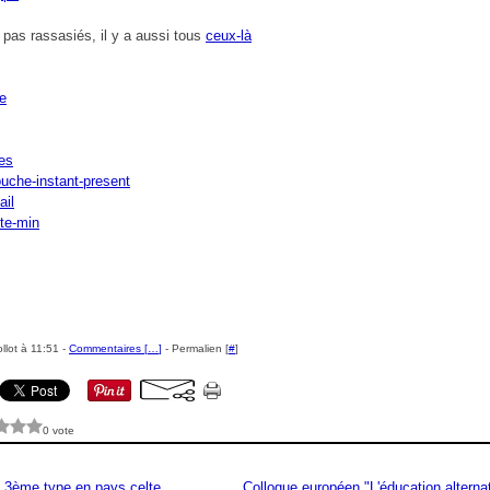
 pas rassasiés, il y a aussi tous
ceux-là
llot à 11:51 -
Commentaires [
…
]
- Permalien [
#
]
0 vote
 3ème type en pays celte
Colloque européen "L'éducation alterna