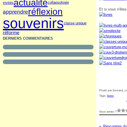
actualité
invités
collapsologie
réflexion
Et si vous n'êtes
apprendre
souvenirs
classe unique
réforme
DERNIERS COMMENTAIRES
Posté par bernard_co
Tags:
livres
Vous aimez ?
Rencontres du