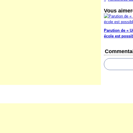
Vous aimere
Parution de « U
école est possi
Commentai
Voir le profil de
votezpaspourmoi
sur le po