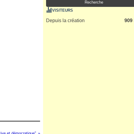
VISITEURS
Depuis la création
909
tive et démocratique"