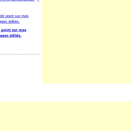
t point sur mes
ages édités.
nées personnelles
Préférences cookies