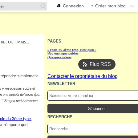
Connexion
+
Créer mon blog
PAGES
E : OUI ! MAIS...
L'école du 3ème type, c'est quoi ?
Mes ouvrages publiés
Quelques vidéos
Flux RSS
y répondre simplement.
Contacter le propriétaire du blog
NEWSLETTER
as y respuestas sobre el
n una scuola del terzo tipo.
 ..." Fragen und Antworten
RECHERCHE
ole du 3ème type,
r n'importe quel