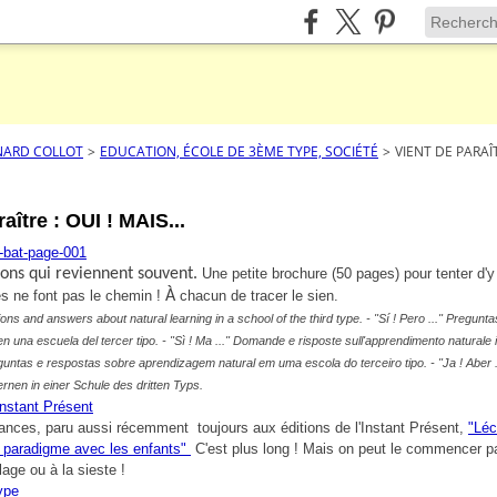
NARD COLLOT
>
EDUCATION, ÉCOLE DE 3ÈME TYPE, SOCIÉTÉ
>
VIENT DE PARAÎTR
aître : OUI ! MAIS...
ions qui reviennent souvent.
Une petite brochure (50 pages) pour tenter d'
s ne font pas le chemin !
À
chacun de tracer le sien.
ions and answers about natural learning in a school of the third type. -
"
Sí ! Pero ..." Pregunt
en una escuela del tercer tipo. -
"Sì ! Ma ..." Domande e risposte sull'apprendimento naturale i
rguntas e respostas sobre aprendizagem natural em uma escola do terceiro tipo. -
"Ja ! Aber
ernen in einer Schule des dritten Typs.
nstant Présent
ances, paru aussi récemment toujours aux éditions de l'Instant Présent,
"Léc
e paradigme avec les enfants"
C'est plus long ! Mais on peut le commencer pa
lage ou à la sieste !