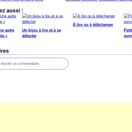
z aussi :
À lire ou à télécharger
ne autre
Un bijou à lire et à se
Peti
ble »
délecter
ouvr
res
Ajouter un commentaire
rtail Canalblog
Top articles
Contact
Signaler un abus
C.G.U.
Cookies et don