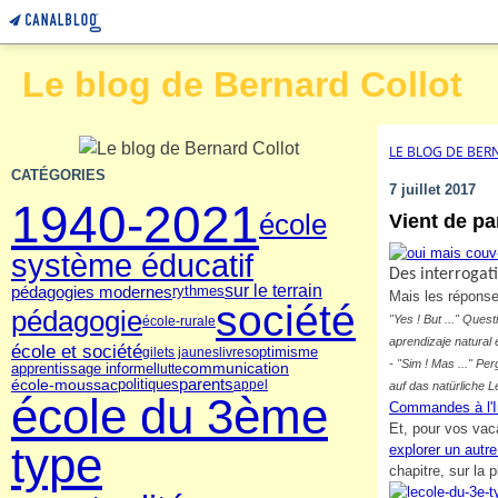
Le blog de Bernard Collot
LE BLOG DE BER
CATÉGORIES
7 juillet 2017
1940-2021
école
Vient de par
système éducatif
Des interrogat
sur le terrain
pédagogies modernes
rythmes
Mais les réponse
société
pédagogie
"
Yes ! But ..." Quest
école-rurale
aprendizaje natural 
école et société
gilets jaunes
livres
optimisme
-
"Sim ! Mas ..." Pe
communication
apprentissage informel
lutte
parents
école-moussac
politiques
appel
auf das natürliche L
école du 3ème
Commandes à l'I
Et, pour vos vac
type
explorer un autr
chapitre, sur la p