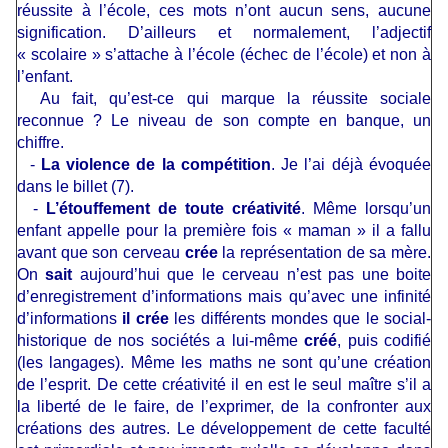
réussite à l’école, ces mots n’ont aucun sens, aucune
signification. D’ailleurs et normalement, l’adjectif
« scolaire » s’attache à l’école (échec de l’école) et non à
l’enfant.
Au fait, qu’est-ce qui marque la réussite sociale
reconnue ? Le niveau de son compte en banque, un
chiffre.
-
La violence de la compétition
. Je l’ai déjà évoquée
dans le billet (7).
-
L’étouffement de toute créativité
. Même lorsqu’un
enfant appelle pour la première fois « maman » il a fallu
avant que son cerveau
crée
la représentation de sa mère.
On
sait
aujourd’hui que le cerveau n’est pas une boite
d’enregistrement d’informations mais qu’avec une infinité
d’informations
il crée
les différents mondes que le social-
historique de nos sociétés a lui-même
créé
, puis codifié
(les langages). Même les maths ne sont qu’une création
de l’esprit. De cette créativité il en est le seul maître s’il a
la liberté de le faire, de l’exprimer, de la confronter aux
créations des autres. Le développement de cette faculté