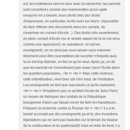
est, les instituteurs sont en face avec la hiérarchie: les parents
sont considérés comme des marionnettes qu'on agite
lorsqu'on en a besoin, leurs droits niés (les droits
d'expression, en particulier, écrits noirs sur blanc: impossible
de faire diffuser des documents dans les carnets, de
s'exprimer en conseil d'école...). Des droits niés ouvertement,
en plein conseil d'école (ou le simple rappel de la loi est vécu
comme une agression!), en substance: on est les
enseignants, on ne peut pas vous laisser vous exprimer
librement vous êtes susceptibles de raconter n'importe quoi,
la loi est trop libérale, on fait ce qu'on veut. Après ça, on dit
que les parents ne s'investissent pas assez dans l'école dans
les quartiers populaires...<br /> <br /> Mais cette violence,
cette infantilisation, vient bien sûr d'en haut, de l'institution.
Les enseignants ne font que reproduire ce qu'ils subissent.
<br /> <br /> N'oublions pas ce qu'était l'école de Jules Ferry:
un moyen de fabriquer des soldats de la République
bourgeoise d'alors qui faisait crever de faim les travailleurs...
Préparer la revanche contre la Prusse.<br /> <br /> Il y a le
travail accompli par des enseignants ça et là, des évolutions
législatives qui ne sont pas traduites sur le terrain (la blaque
de la coéducation et du partenariat!) mais en toile de fond, il y