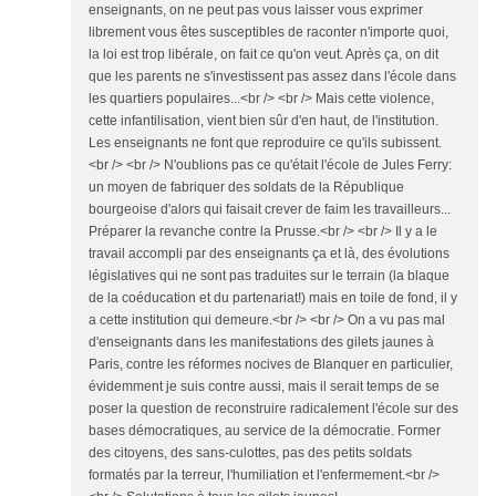
enseignants, on ne peut pas vous laisser vous exprimer
librement vous êtes susceptibles de raconter n'importe quoi,
la loi est trop libérale, on fait ce qu'on veut. Après ça, on dit
que les parents ne s'investissent pas assez dans l'école dans
les quartiers populaires...<br /> <br /> Mais cette violence,
cette infantilisation, vient bien sûr d'en haut, de l'institution.
Les enseignants ne font que reproduire ce qu'ils subissent.
<br /> <br /> N'oublions pas ce qu'était l'école de Jules Ferry:
un moyen de fabriquer des soldats de la République
bourgeoise d'alors qui faisait crever de faim les travailleurs...
Préparer la revanche contre la Prusse.<br /> <br /> Il y a le
travail accompli par des enseignants ça et là, des évolutions
législatives qui ne sont pas traduites sur le terrain (la blaque
de la coéducation et du partenariat!) mais en toile de fond, il y
a cette institution qui demeure.<br /> <br /> On a vu pas mal
d'enseignants dans les manifestations des gilets jaunes à
Paris, contre les réformes nocives de Blanquer en particulier,
évidemment je suis contre aussi, mais il serait temps de se
poser la question de reconstruire radicalement l'école sur des
bases démocratiques, au service de la démocratie. Former
des citoyens, des sans-culottes, pas des petits soldats
formatés par la terreur, l'humiliation et l'enfermement.<br />