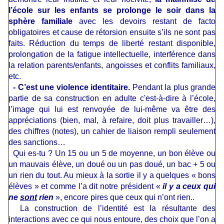
l’école sur les enfants se prolonge le soir dans la
sphère familiale
avec les devoirs restant de facto
obligatoires et cause de rétorsion ensuite s’ils ne sont pas
faits. Réduction du temps de liberté restant disponible,
prolongation de la fatigue intellectuelle, interférence dans
la relation parents/enfants, angoisses et conflits familiaux,
etc.
- C’est une violence identitaire.
Pendant la plus grande
partie de sa construction en adulte c'est-à-dire à l’école,
l’image qui lui est renvoyée de lui-même va être des
appréciations (bien, mal, à refaire, doit plus travailler…),
des chiffres (notes), un cahier de liaison rempli seulement
des sanctions…
Qui es-tu ? Un 15 ou un 5 de moyenne, un bon élève ou
un mauvais élève, un doué ou un pas doué, un bac + 5 ou
un rien du tout. Au mieux à la sortie il y a quelques « bons
élèves » et comme l’a dit notre président «
il y a ceux qui
ne
sont
rien
», encore pires que ceux qui n’ont rien..
La construction de l’identité est la résultante des
interactions avec ce qui nous entoure, des choix que l’on a