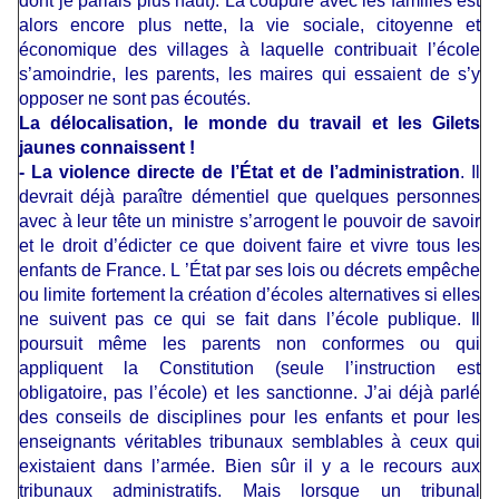
dont je parlais plus haut). La coupure avec les familles est
alors encore plus nette, la vie sociale, citoyenne et
économique des villages à laquelle contribuait l’école
s’amoindrie, les parents, les maires qui essaient de s’y
opposer ne sont pas écoutés.
La délocalisation, le monde du travail et les Gilets
jaunes connaissent !
- La violence directe de l’État et de l’administration
. Il
devrait déjà paraître démentiel que quelques personnes
avec à leur tête un ministre s’arrogent le pouvoir de savoir
et le droit d’édicter ce que doivent faire et vivre tous les
enfants de France. L ’État par ses lois ou décrets empêche
ou limite fortement la création d’écoles alternatives si elles
ne suivent pas ce qui se fait dans l’école publique. Il
poursuit même les parents non conformes ou qui
appliquent la Constitution (seule l’instruction est
obligatoire, pas l’école) et les sanctionne. J’ai déjà parlé
des conseils de disciplines pour les enfants et pour les
enseignants véritables tribunaux semblables à ceux qui
existaient dans l’armée. Bien sûr il y a le recours aux
tribunaux administratifs. Mais lorsque un tribunal