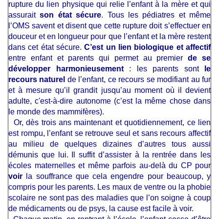
rupture du lien physique qui relie l’enfant à la mère et qui
assurait
son état sécure
. Tous les pédiatres et même
l’OMS savent et disent que cette rupture doit s’effectuer en
douceur et en longueur pour que l’enfant et la mère restent
dans cet état sécure.
C’est un lien biologique et affectif
entre enfant et parents qui permet au premier
de se
développer harmonieusement
: les parents sont
le
recours
naturel
de l’enfant, ce recours se modifiant au fur
et à mesure qu’il grandit jusqu’au moment où il devient
adulte, c'est-à-dire autonome (c’est la même chose dans
le monde des mammifères).
Or, dès trois ans maintenant et quotidiennement, ce lien
est rompu, l’enfant se retrouve seul et sans recours affectif
au milieu de quelques dizaines d’autres tous aussi
démunis que lui. Il suffit d’assister à la rentrée dans les
écoles maternelles et même parfois au-delà du CP pour
voir
la souffrance que cela engendre pour beaucoup, y
compris pour les parents. Les maux de ventre ou la phobie
scolaire ne sont pas des maladies que l’on soigne à coup
de médicaments ou de psys, la cause est facile à voir.