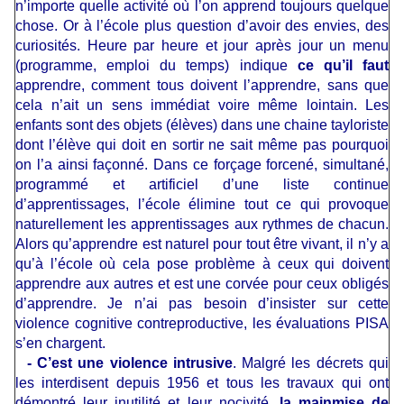
n’importe quelle activité où l’on apprend toujours quelque
chose. Or à l’école plus question d’avoir des envies, des
curiosités. Heure par heure et jour après jour un menu
(programme, emploi du temps) indique
ce qu’il faut
apprendre, comment tous doivent l’apprendre, sans que
cela n’ait un sens immédiat voire même lointain. Les
enfants sont des objets (élèves) dans une chaine tayloriste
dont l’élève qui doit en sortir ne sait même pas pourquoi
on l’a ainsi façonné. Dans ce forçage forcené, simultané,
programmé et artificiel d’une liste continue
d’apprentissages, l’école élimine tout ce qui provoque
naturellement les apprentissages aux rythmes de chacun.
Alors qu’apprendre est naturel pour tout être vivant, il n’y a
qu’à l’école où cela pose problème à ceux qui doivent
apprendre aux autres et est une corvée pour ceux obligés
d’apprendre. Je n’ai pas besoin d’insister sur cette
violence cognitive contreproductive, les évaluations PISA
s’en chargent.
- C’est une violence intrusive
. Malgré les décrets qui
les interdisent depuis 1956 et tous les travaux qui ont
démontré leur inutilité et leur nocivité,
la mainmise de