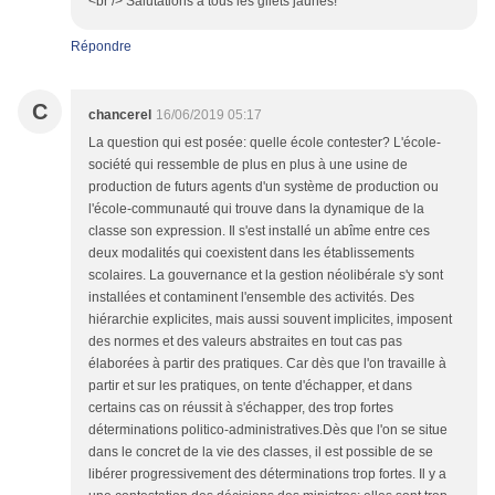
<br /> Salutations à tous les gilets jaunes!
Répondre
C
chancerel
16/06/2019 05:17
La question qui est posée: quelle école contester? L'école-
société qui ressemble de plus en plus à une usine de
production de futurs agents d'un système de production ou
l'école-communauté qui trouve dans la dynamique de la
classe son expression. Il s'est installé un abîme entre ces
deux modalités qui coexistent dans les établissements
scolaires. La gouvernance et la gestion néolibérale s'y sont
installées et contaminent l'ensemble des activités. Des
hiérarchie explicites, mais aussi souvent implicites, imposent
des normes et des valeurs abstraites en tout cas pas
élaborées à partir des pratiques. Car dès que l'on travaille à
partir et sur les pratiques, on tente d'échapper, et dans
certains cas on réussit à s'échapper, des trop fortes
déterminations politico-administratives.Dès que l'on se situe
dans le concret de la vie des classes, il est possible de se
libérer progressivement des déterminations trop fortes. Il y a