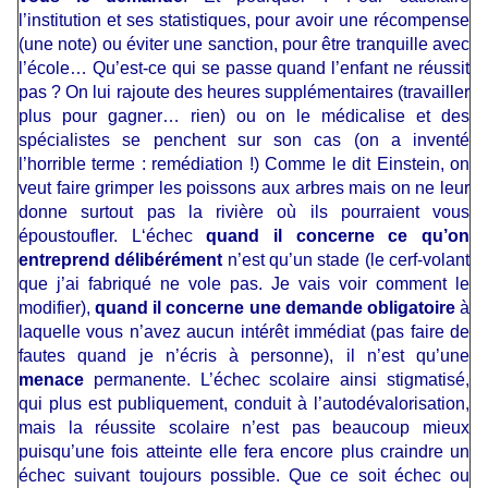
l’institution et ses statistiques, pour avoir une récompense
(une note) ou éviter une sanction, pour être tranquille avec
l’école… Qu’est-ce qui se passe quand l’enfant ne réussit
pas ? On lui rajoute des heures supplémentaires (travailler
plus pour gagner… rien) ou on le médicalise et des
spécialistes se penchent sur son cas (on a inventé
l’horrible terme : remédiation !) Comme le dit Einstein, on
veut faire grimper les poissons aux arbres mais on ne leur
donne surtout pas la rivière où ils pourraient vous
époustoufler. L‘échec
quand il concerne ce qu’on
entreprend délibérément
n’est qu’un stade (le cerf-volant
que j’ai fabriqué ne vole pas. Je vais voir comment le
modifier),
quand il concerne une demande obligatoire
à
laquelle vous n’avez aucun intérêt immédiat (pas faire de
fautes quand je n’écris à personne), il n’est qu’une
menace
permanente. L’échec scolaire ainsi stigmatisé,
qui plus est publiquement, conduit à l’autodévalorisation,
mais la réussite scolaire n’est pas beaucoup mieux
puisqu’une fois atteinte elle fera encore plus craindre un
échec suivant toujours possible. Que ce soit échec ou