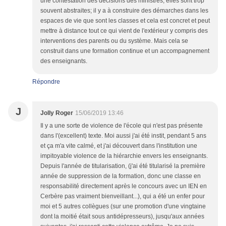
une contestation des décisions des ministres; elles sont trop
souvent abstraites; il y a à construire des démarches dans les
espaces de vie que sont les classes et cela est concret et peut
mettre à distance tout ce qui vient de l'extérieur y compris des
interventions des parents ou du système. Mais cela se
construit dans une formation continue et un accompagnement
des enseignants.
Répondre
J
Jolly Roger
15/06/2019 13:46
Il y a une sorte de violence de l'école qui n'est pas présente
dans l'(excellent) texte. Moi aussi j'ai été instit, pendant 5 ans
et ça m'a vite calmé, et j'ai découvert dans l'institution une
impitoyable violence de la hiérarchie envers les enseignants.
Depuis l'année de titularisation, (j'ai été titularisé la première
année de suppression de la formation, donc une classe en
responsabilité directement après le concours avec un IEN en
Cerbère pas vraiment bienveillant...), qui a été un enfer pour
moi et 5 autres collègues (sur une promotion d'une vingtaine
dont la moitié était sous antidépresseurs), jusqu'aux années