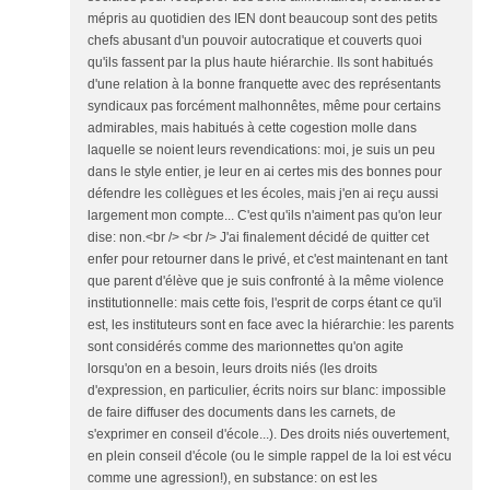
mépris au quotidien des IEN dont beaucoup sont des petits
chefs abusant d'un pouvoir autocratique et couverts quoi
qu'ils fassent par la plus haute hiérarchie. Ils sont habitués
d'une relation à la bonne franquette avec des représentants
syndicaux pas forcément malhonnêtes, même pour certains
admirables, mais habitués à cette cogestion molle dans
laquelle se noient leurs revendications: moi, je suis un peu
dans le style entier, je leur en ai certes mis des bonnes pour
défendre les collègues et les écoles, mais j'en ai reçu aussi
largement mon compte... C'est qu'ils n'aiment pas qu'on leur
dise: non.<br /> <br /> J'ai finalement décidé de quitter cet
enfer pour retourner dans le privé, et c'est maintenant en tant
que parent d'élève que je suis confronté à la même violence
institutionnelle: mais cette fois, l'esprit de corps étant ce qu'il
est, les instituteurs sont en face avec la hiérarchie: les parents
sont considérés comme des marionnettes qu'on agite
lorsqu'on en a besoin, leurs droits niés (les droits
d'expression, en particulier, écrits noirs sur blanc: impossible
de faire diffuser des documents dans les carnets, de
s'exprimer en conseil d'école...). Des droits niés ouvertement,
en plein conseil d'école (ou le simple rappel de la loi est vécu
comme une agression!), en substance: on est les