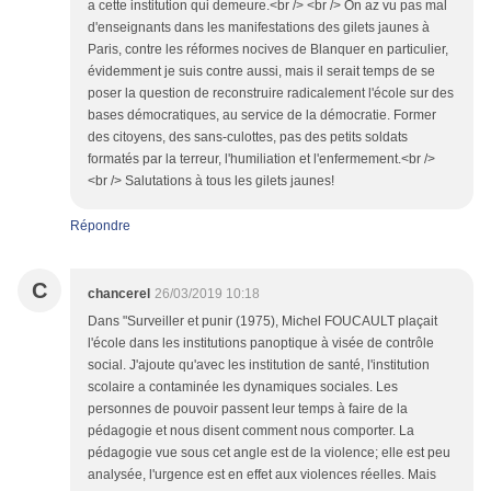
a cette institution qui demeure.<br /> <br /> On az vu pas mal
d'enseignants dans les manifestations des gilets jaunes à
Paris, contre les réformes nocives de Blanquer en particulier,
évidemment je suis contre aussi, mais il serait temps de se
poser la question de reconstruire radicalement l'école sur des
bases démocratiques, au service de la démocratie. Former
des citoyens, des sans-culottes, pas des petits soldats
formatés par la terreur, l'humiliation et l'enfermement.<br />
<br /> Salutations à tous les gilets jaunes!
Répondre
C
chancerel
26/03/2019 10:18
Dans "Surveiller et punir (1975), Michel FOUCAULT plaçait
l'école dans les institutions panoptique à visée de contrôle
social. J'ajoute qu'avec les institution de santé, l'institution
scolaire a contaminée les dynamiques sociales. Les
personnes de pouvoir passent leur temps à faire de la
pédagogie et nous disent comment nous comporter. La
pédagogie vue sous cet angle est de la violence; elle est peu
analysée, l'urgence est en effet aux violences réelles. Mais