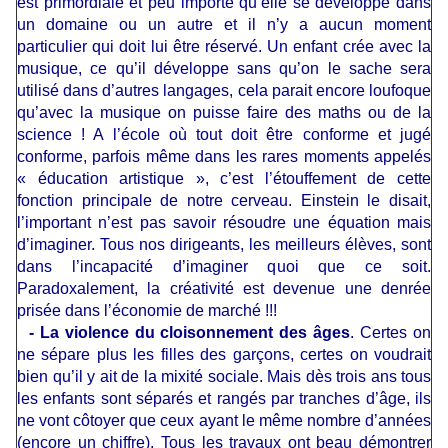
est primordiale et peu importe qu’elle se développe dans
un domaine ou un autre et il n’y a aucun moment
particulier qui doit lui être réservé. Un enfant crée avec la
musique, ce qu’il développe sans qu’on le sache sera
utilisé dans d’autres langages, cela parait encore loufoque
qu’avec la musique on puisse faire des maths ou de la
science ! A l’école où tout doit être conforme et jugé
conforme, parfois même dans les rares moments appelés
« éducation artistique », c’est l’étouffement de cette
fonction principale de notre cerveau. Einstein le disait,
l’important n’est pas savoir résoudre une équation mais
d’imaginer. Tous nos dirigeants, les meilleurs élèves, sont
dans l’incapacité d’imaginer quoi que ce soit.
Paradoxalement, la créativité est devenue une denrée
prisée dans l’économie de marché !!!
- La violence du cloisonnement des âges
. Certes on
ne sépare plus les filles des garçons, certes on voudrait
bien qu’il y ait de la mixité sociale. Mais dès trois ans tous
les enfants sont séparés et rangés par tranches d’âge, ils
ne vont côtoyer que ceux ayant le même nombre d’années
(encore un chiffre). Tous les travaux ont beau démontrer