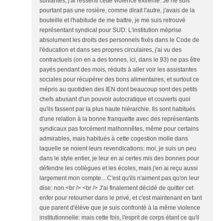
suivantes, j'ai ressenti cette violence extrême. Je ne suis
pourtant pas une rosière, comme dirait l'autre, j'avais de la
bouteille et l'habitude de me battre, je me suis retrouvé
représentant syndical pour SUD: L'institution méprise
absolument les droits des personnels fixés dans le Code de
l'éducation et dans ses propres circulaires, j'ai vu des
contractuels (on en a des tonnes, ici, dans le 93) ne pas être
payés pendant des mois, réduits à aller voir les assistantes
sociales pour récupérer des bons alimentaires, et surtout ce
mépris au quotidien des IEN dont beaucoup sont des petits
chefs abusant d'un pouvoir autocratique et couverts quoi
qu'ils fassent par la plus haute hiérarchie. Ils sont habitués
d'une relation à la bonne franquette avec des représentants
syndicaux pas forcément malhonnêtes, même pour certains
admirables, mais habitués à cette cogestion molle dans
laquelle se noient leurs revendications: moi, je suis un peu
dans le style entier, je leur en ai certes mis des bonnes pour
défendre les collègues et les écoles, mais j'en ai reçu aussi
largement mon compte... C'est qu'ils n'aiment pas qu'on leur
dise: non.<br /> <br /> J'ai finalement décidé de quitter cet
enfer pour retourner dans le privé, et c'est maintenant en tant
que parent d'élève que je suis confronté à la même violence
institutionnelle: mais cette fois, l'esprit de corps étant ce qu'il