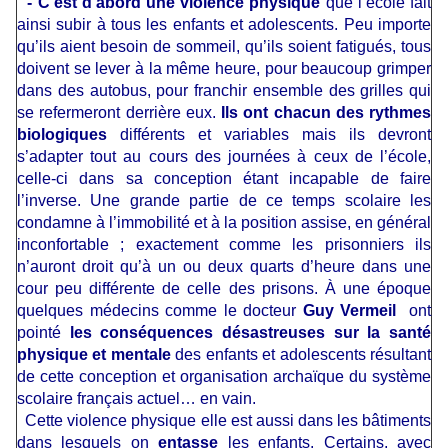
- C’est d’abord une violence physique
que l’école fait
ainsi subir à tous les enfants et adolescents. Peu importe
qu’ils aient besoin de sommeil, qu’ils soient fatigués, tous
doivent se lever à la même heure, pour beaucoup grimper
dans des autobus, pour franchir ensemble des grilles qui
se refermeront derrière eux.
Ils ont chacun
des rythmes
biologiques
différents et variables mais ils devront
s’adapter tout au cours des journées à ceux de l’école,
celle-ci dans sa conception étant incapable de faire
l’inverse. Une grande partie de ce temps scolaire les
condamne à l’immobilité et à la position assise, en général
inconfortable ; exactement comme les prisonniers ils
n’auront droit qu’à un ou deux quarts d’heure dans une
cour peu différente de celle des prisons. À une époque
quelques médecins comme le docteur
Guy Vermeil
ont
pointé
les conséquences désastreuses sur la santé
physique et mentale
des enfants et adolescents résultant
de cette conception et organisation archaïque du système
scolaire français actuel… en vain.
Cette violence physique elle est aussi dans les bâtiments
dans lesquels on
entasse
les enfants. Certains, avec