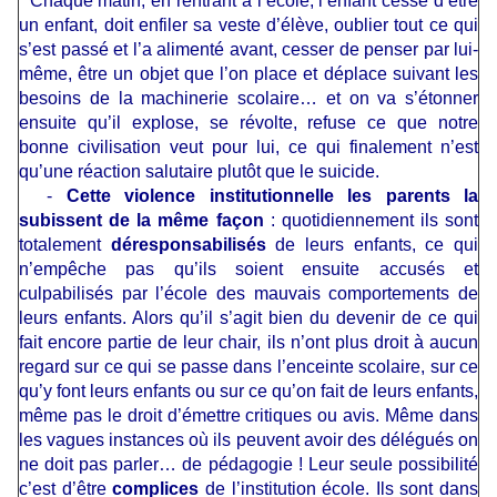
Chaque matin, en rentrant à l’école, l’enfant cesse d’être
un enfant, doit enfiler sa veste d’élève, oublier tout ce qui
s’est passé et l’a alimenté avant, cesser de penser par lui-
même, être un objet que l’on place et déplace suivant les
besoins de la machinerie scolaire… et on va s’étonner
ensuite qu’il explose, se révolte, refuse ce que notre
bonne civilisation veut pour lui, ce qui finalement n’est
qu’une réaction salutaire plutôt que le suicide.
-
Cette violence institutionnelle les parents la
subissent de la même façon
: quotidiennement ils sont
totalement
déresponsabilisés
de leurs enfants, ce qui
n’empêche pas qu’ils soient ensuite accusés et
culpabilisés par l’école des mauvais comportements de
leurs enfants. Alors qu’il s’agit bien du devenir de ce qui
fait encore partie de leur chair, ils n’ont plus droit à aucun
regard sur ce qui se passe dans l’enceinte scolaire, sur ce
qu’y font leurs enfants ou sur ce qu’on fait de leurs enfants,
même pas le droit d’émettre critiques ou avis. Même dans
les vagues instances où ils peuvent avoir des délégués on
ne doit pas parler… de pédagogie ! Leur seule possibilité
c’est d’être
complices
de l’institution école. Ils sont dans