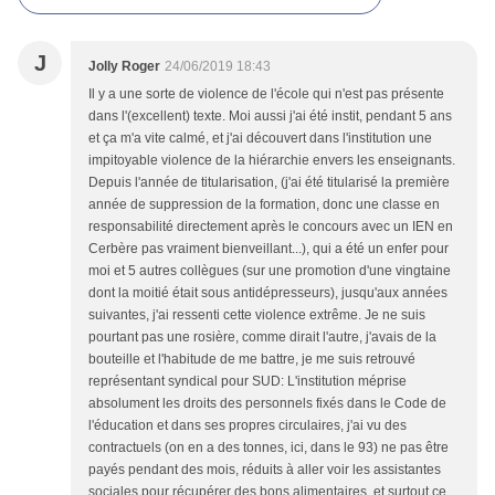
J
Jolly Roger
24/06/2019 18:43
Il y a une sorte de violence de l'école qui n'est pas présente
dans l'(excellent) texte. Moi aussi j'ai été instit, pendant 5 ans
et ça m'a vite calmé, et j'ai découvert dans l'institution une
impitoyable violence de la hiérarchie envers les enseignants.
Depuis l'année de titularisation, (j'ai été titularisé la première
année de suppression de la formation, donc une classe en
responsabilité directement après le concours avec un IEN en
Cerbère pas vraiment bienveillant...), qui a été un enfer pour
moi et 5 autres collègues (sur une promotion d'une vingtaine
dont la moitié était sous antidépresseurs), jusqu'aux années
suivantes, j'ai ressenti cette violence extrême. Je ne suis
pourtant pas une rosière, comme dirait l'autre, j'avais de la
bouteille et l'habitude de me battre, je me suis retrouvé
représentant syndical pour SUD: L'institution méprise
absolument les droits des personnels fixés dans le Code de
l'éducation et dans ses propres circulaires, j'ai vu des
contractuels (on en a des tonnes, ici, dans le 93) ne pas être
payés pendant des mois, réduits à aller voir les assistantes
sociales pour récupérer des bons alimentaires, et surtout ce