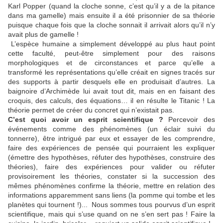
Karl Popper (quand la cloche sonne, c’est qu’il y a de la pitance
dans ma gamelle) mais ensuite il a été prisonnier de sa théorie
puisque chaque fois que la cloche sonnait il arrivait alors qu’il n’y
avait plus de gamelle !
L’espèce humaine a simplement développé au plus haut point
cette faculté, peut-être simplement pour des raisons
morphologiques et de circonstances et parce qu’elle a
transformé les représentations qu’elle créait en signes tracés sur
des supports à partir desquels elle en produisait d’autres. La
baignoire d’Archimède lui avait tout dit, mais en en faisant des
croquis, des calculs, des équations… il en résulte le Titanic ! La
théorie permet de créer du concret qui n’existait pas.
C’est quoi avoir un esprit scientifique ?
Percevoir des
événements comme des phénomènes (un éclair suivi du
tonnerre), être intrigué par eux et essayer de les comprendre,
faire des expériences de pensée qui pourraient les expliquer
(émettre des hypothèses, réfuter des hypothèses, construire des
théories), faire des expériences pour valider ou réfuter
provisoirement les théories, constater si la succession des
mêmes phénomènes confirme la théorie, mettre en relation des
informations apparemment sans liens (la pomme qui tombe et les
planètes qui tournent !)... Nous sommes tous pourvus d’un esprit
scientifique, mais qui s’use quand on ne s’en sert pas ! Faire la