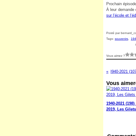
Prochain épisode
À leur demande d
sur l’école et l’é
Posté par bernard_co
Tags:
souvenirs
,
194
Vous aimez ?
Vous aimere
1940-2021 (198) 
2019, Les Gilet