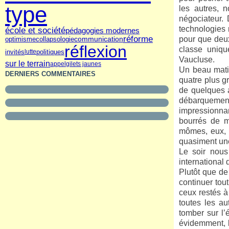
type
les autres, 
négociateur. 
technologies 
école et société
pédagogies modernes
réforme
pour que deux
communication
optimisme
collapsologie
réflexion
classe uniqu
invités
politiques
lutte
Vaucluse.
sur le terrain
appel
gilets jaunes
Un beau mati
DERNIERS COMMENTAIRES
quatre plus g
de quelques a
débarquement 
impressionna
bourrés de m
mômes, eux, é
quasiment une
Le soir nous
international 
Plutôt que de
continuer tou
ceux restés à
toutes les a
tomber sur l’
évidemment, l