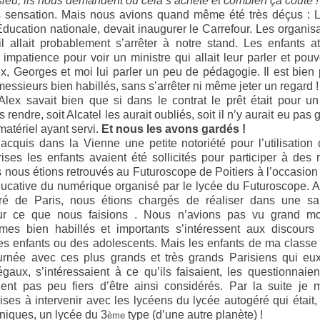
sieu, ils nous demandent où cela s’achète et combien ça coute !
s sensation. Mais nous avions quand même été très déçus : Li
’Éducation nationale, devait inaugurer le Carrefour. Les organis
l allait probablement s’arrêter à notre stand. Les enfants a
mpatience pour voir un ministre qui allait leur parler et pouvo
x, Georges et moi lui parler un peu de pédagogie. Il est bie
essieurs bien habillés, sans s’arrêter ni même jeter un regard !
lex savait bien que si dans le contrat le prêt était pour u
rendre, soit Alcatel les aurait oubliés, soit il n’y aurait eu pas 
matériel ayant servi.
Et nous les avons gardés !
cquis dans la Vienne une petite notoriété pour l’utilisation
rises les enfants avaient été sollicités pour participer à des 
nous étions retrouvés au Futuroscope de Poitiers à l’occasion 
 éducative du numérique organisé par le lycée du Futuroscope. A
ré de Paris, n
ous étions chargés de réaliser dans une sal
sur ce que nous faisions . Nous n’avions pas vu grand m
mes bien habillés et importants s’intéressent aux discours
es enfants ou des adolescents. Mais les enfants de ma classe
ournée avec ces plus grands et très grands Parisiens qui eux
ux, s’intéressaient à ce qu’ils faisaient, les questionnaien
ient pas peu fiers d’être ainsi considérés. Par la suite je 
rises à intervenir avec les lycéens du lycée autogéré qui était
niques, un lycée du 3
type (d’une autre planète) !
ème