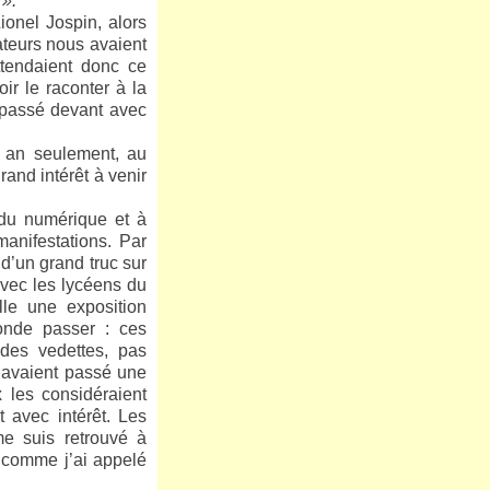
 ».
onel Jospin, alors
ateurs nous avaient
ttendaient donc ce
ir le raconter à la
n passé devant avec
n an seulement, au
grand intérêt à venir
 du numérique et à
manifestations. Par
d’un grand truc sur
vec les lycéens du
le une exposition
onde passer : ces
 des vedettes, pas
 avaient passé une
 les considéraient
t avec intérêt. Les
me suis retrouvé à
, comme j’ai appelé