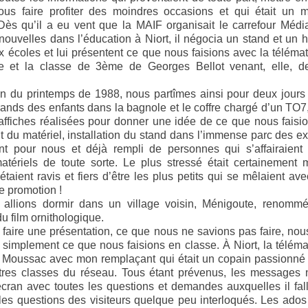
nous faire profiter des moindres occasions et qui était un m
Dès qu’il a eu vent que la MAIF organisait le carrefour Médi
nouvelles dans l’éducation à Niort, il négocia un stand et un 
 écoles et lui présentent ce que nous faisions avec la téléma
e et la classe de 3ème de Georges Bellot venant, elle, 
n du printemps de 1988, nous partîmes ainsi pour deux jours 
rands des enfants dans la bagnole et le coffre chargé d’un TO7,
ffiches réalisées pour donner une idée de ce que nous faision
du matériel, installation du stand dans l’immense parc des ex
nt pour nous et déjà rempli de personnes qui s’affairaient
atériels de toute sorte. Le plus stressé était certainement 
taient ravis et fiers d’être les plus petits qui se mêlaient av
 promotion !
 allions dormir dans un village voisin, Ménigoute, renommé
du film ornithologique.
 faire une présentation, ce que nous ne savions pas faire, no
t simplement ce que nous faisions en classe. À Niort, la télémat
 Moussac avec mon remplaçant qui était un copain passionné d
utres classes du réseau. Tous étant prévenus, les messages n
écran avec toutes les questions et demandes auxquelles il fall
es questions des visiteurs quelque peu interloqués. Les ados