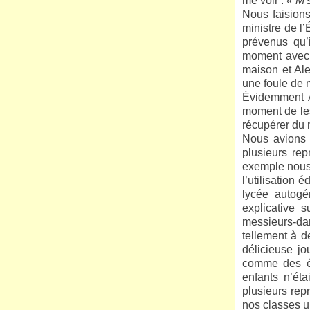
me voir :
« M'
Nous faision
ministre de l
prévenus qu’i
moment avec i
maison et Ale
une foule de m
Évidemment A
moment de les 
récupérer du 
Nous avions a
plusieurs rep
exemple nous 
l’utilisation
lycée autogé
explicative 
messieurs-da
tellement à d
délicieuse j
comme des éga
enfants n’éta
plusieurs rep
nos classes u