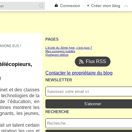
Connexion
+
Créer mon blog
PAGES
 AVONS EUS !
L'école du 3ème type, c'est quoi ?
Mes ouvrages publiés
Quelques vidéos
Flux RSS
télécopieurs,
Contacter le propriétaire du blog
)
NEWSLETTER
inet et des classes
 technologies de la
e l’éducation, en
itrines montrent les
RECHERCHE
gnants, les jeunes,
it un talent certain
relation les uns et