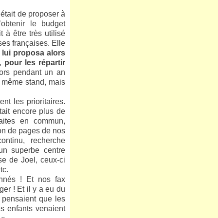
 était de proposer à
obtenir le budget
à être très utilisé
ses françaises. Elle
l lui proposa alors
 pour les répartir
ors pendant un an
le même stand, mais
nt les prioritaires.
tait encore plus de
faites en commun,
on de pages de nos
ntinu, recherche
un superbe centre
e de Joel, ceux-ci
tc.
nnés ! Et nos fax
er ! Et il y a eu du
 pensaient que les
s enfants venaient