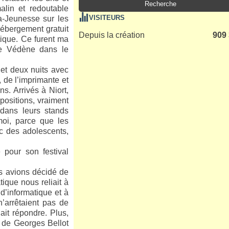
alin et redoutable
VISITEURS
a-Jeunesse sur les
hébergement gratuit
Depuis la création
909
tique. Ce furent ma
de Védène dans le
et deux nuits avec
 de l’imprimante et
s. Arrivés à Niort,
positions, vraiment
 dans leurs stands
moi, parce que les
ec des adolescents,
 pour son festival
us avions décidé de
ique nous reliait à
’informatique et à
’arrêtaient pas de
ait répondre. Plus,
 de Georges Bellot