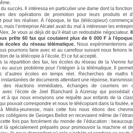
même.
du succès. Il intéressa en particulier une dame dont la fonction
ses des opérations de promotion pour leurs produits et d’
 pour les réaliser. À l’époque, le fax (télécopieur) commençait 
, mais l’entreprise Alcatel avait du mal à intéresser les entrepri
lex. Je vous ai déjà dit qu’il était un redoutable négociateur.
I
ous prête 60 fax qui coutaient plus de 6 000 F à l’époque,
e écoles du réseau télématique.
Nous expérimenterions al
ous pourrions faire avec et au carrefour suivant nous ferions 
tion de la télécopie à l’école. Et ce fut accepté.
s la répartition des fax, les écoles du réseau de la Vienne fure
eu aucun problème pour l’intégrer à la télématique. Il permet
vec d’autres écoles en temps réel. Recherches de maths 
 instantanées de documents attendant une réponse, transmissi
 des réactions immédiates, échanges de courriers en co
 avec l'école de Joel Blanchard à Aizenay qui possédait 
 et à qui nous envoyions une requête aux enfants de la class
ui pouvait correspondre et nous le télécopiant dans la foulée, e
 à Média-jeunesse, mais cette fois nous étions des chevro
 Les collégiens de Georges Bellot en recevaient même de l’étrang
cette fois pas forcément du monde de l’éducation : beaucoup
nt là spécialement préparés pour promouvoir la machine et de