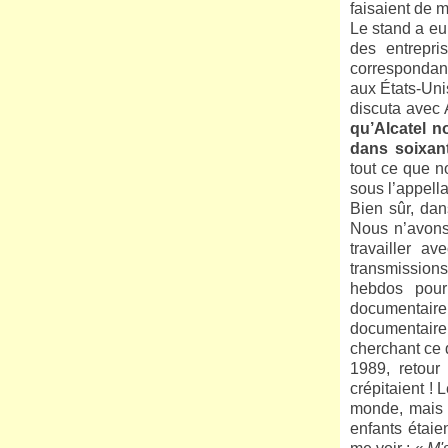
faisaient de 
Le stand a eu 
des entrepri
correspondant
aux États-Unis
discuta avec A
qu’Alcatel n
dans soixant
tout ce que n
sous l’appella
Bien sûr, dan
Nous n’avons 
travailler a
transmissions
hebdos pour
documentaire
documentaire
cherchant ce q
1989, retour
crépitaient !
monde, mais 
enfants étaie