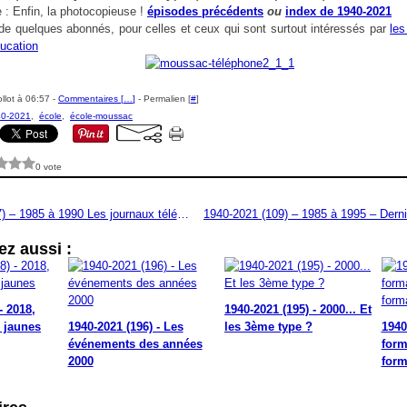
 : Enfin, la photocopieuse !
épisodes précédents
ou
index de 1940-2021
e quelques abonnés, pour celles et ceux qui sont surtout intéressés par
les
ducation
llot à 06:57 -
Commentaires [
…
]
- Permalien [
#
]
0-2021
,
école
,
école-moussac
0 vote
I940-2021 (107) – 1985 à 1990 Les journaux télématiques
z aussi :
- 2018,
1940-2021 (195) - 2000... Et
s jaunes
1940-2021 (196) - Les
les 3ème type ?
1940
événements des années
form
2000
form