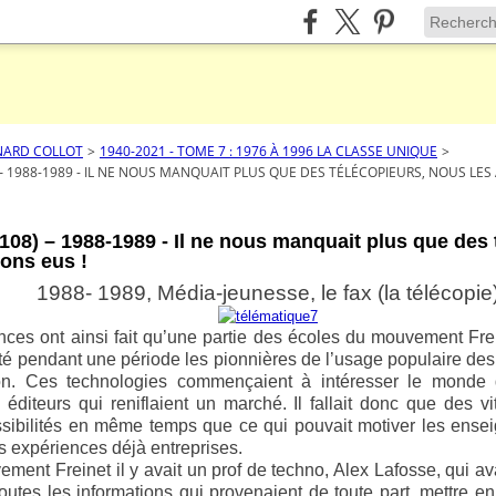
NARD COLLOT
>
1940-2021 - TOME 7 : 1976 À 1996 LA CLASSE UNIQUE
>
 – 1988-1989 - IL NE NOUS MANQUAIT PLUS QUE DES TÉLÉCOPIEURS, NOUS LES
108) – 1988-1989 - Il ne nous manquait plus que des 
ons eus !
1988- 1989, Média-jeunesse, le fax (la télécopie
nces ont ainsi fait qu’une partie des écoles du mouvement Fre
té pendant une période les pionnières de l’usage populaire des
n. Ces technologies commençaient à intéresser le monde d
es éditeurs qui reniflaient un marché. Il fallait donc que des v
sibilités en même temps que ce qui pouvait motiver les ensei
es expériences déjà entreprises.
ment Freinet il y avait un prof de techno, Alex Lafosse, qui ava
outes les informations qui provenaient de toute part, mettre en 