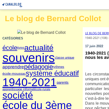
Le blog de Bernard Collot
LE BLOG DE BER
1940-2021 (108)
CATÉGORIES
actualité
école
17 juin 2022
livres
1940-2021 (
souvenirs
nous les av
classe unique
pédagogie
apprendre
rythmes
système éducatif
école-moussac
Les circonsta
1940-2021
uniques ont é
parents
communicatio
particulier l
apprentissage informel
école-rurale
société
nouvelles pos
c’est-à-dire l
école du 3ème
Dans le mouve
pour pêcher t