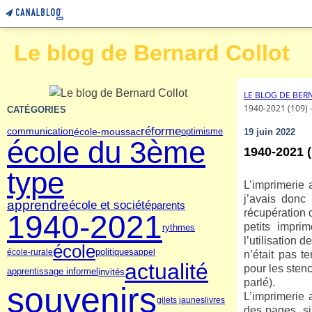
Le blog de Bernard Collot
LE BLOG DE BER
1940-2021 (109)
CATÉGORIES
réforme
école-moussac
communication
optimisme
19 juin 2022
école du 3ème
1940-2021 (
type
L’imprimerie 
j’avais donc 
apprendre
école et société
parents
récupération d
1940-2021
petits impr
rythmes
l’utilisation 
école
politiques
école-rurale
appel
n’était pas t
actualité
pour les stenc
invités
apprentissage informel
parlé).
souvenirs
L’imprimerie 
gilets jaunes
livres
des pages, si 