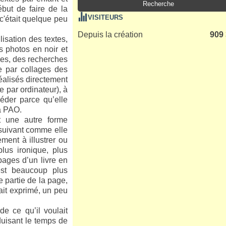
ébut de faire de la
VISITEURS
 c'était quelque peu
Depuis la création
909
isation des textes,
s photos en noir et
xes, des recherches
le par collages des
réalisés directement
e par ordinateur), à
éder parce qu’elle
la PAO.
t une autre forme
, suivant comme elle
ment à illustrer ou
plus ironique, plus
pages d’un livre en
est beaucoup plus
 partie de la page,
tait exprimé, un peu
e ce qu’il voulait
duisant le temps de