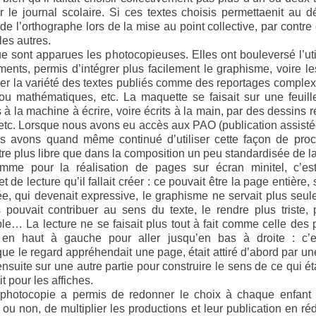
 le journal scolaire. Si ces textes choisis permettaenit au d
de l’orthographe lors de la mise au point collective, par contre
 les autres.
ue sont apparues les photocopieuses. Elles ont bouleversé l’util
ents, permis d’intégrer plus facilement le graphisme, voire le
lier la variété des textes publiés comme des reportages comple
 ou mathématiques, etc. La maquette se faisait sur une feuil
 à la machine à écrire, voire écrits à la main, par des dessins 
e, etc. Lorsque nous avons eu accès aux PAO (publication assisté
 avons quand même continué d’utiliser cette façon de proc
être plus libre que dans la composition un peu standardisée de 
me pour la réalisation de pages sur écran minitel, c’es
t de lecture qu’il fallait créer : ce pouvait être la page entière
e, qui devenait expressive, le graphisme ne servait plus seule
 pouvait contribuer au sens du texte, le rendre plus triste, 
e… La lecture ne se faisait plus tout à fait comme celle des 
en haut à gauche pour aller jusqu’en bas à droite : c’
ue le regard appréhendait une page, était attiré d’abord par une
ensuite sur une autre partie pour construire le sens de ce qui é
it pour les affiches.
a photocopie a permis de redonner le choix à chaque enfant d
u non, de multiplier les productions et leur publication en ré