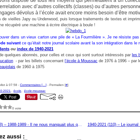
vons disposé de tous les moyens qui permettaient à un collec
terrelation avec d’autres collectifs (classes) ou d’autres person
angages dévolus à l’école avait encore moins besoin d’être motiv
is de vieilles Japy ou Underwood, puis lorsque traitements de textes et impri
 récupéré une machine à écrire électrique à boule !
ouver dans un vieux carton une pile de « La Fourmilière ». Je ne résiste pas 
ode suivant
ce qu’était notre journal scolaire avant la son intégration dans le
dents
ou
index de 1940-2021
e quelques abonnés, pour celles et ceux qui sont surtout intéressés par
les 
ducation
- par les billets concernant
l’école à Moussac
de 1976 à 1996 – par le
eaujolais
de 1960 à 1975
llot à 07:58 -
Commentaires [
…
]
- Permalien [
#
]
0-2021
,
école
,
école-moussac
0 vote
1940-2021 (108) – 1988-1989 - Il ne nous manquait plus que des télécopieurs, nous les avons eus !
z aussi :