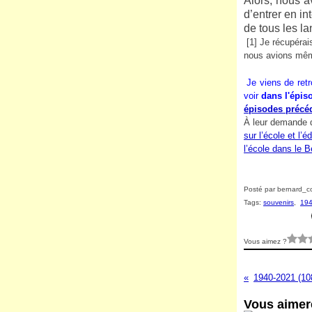
Alors, nous a
d’entrer en in
de tous les l
[1] Je récupéra
nous avions même
Je viens de retr
voir
dans l'épis
épisodes précé
À leur demande d
sur l’école et l’é
l’école dans le B
Posté par bernard_co
Tags:
souvenirs
,
194
Vous aimez ?
Vous aimere