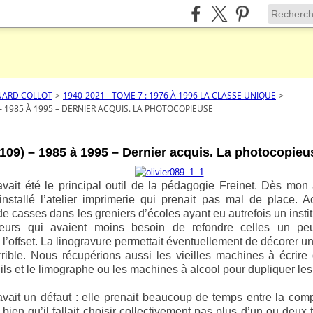
NARD COLLOT
>
1940-2021 - TOME 7 : 1976 À 1996 LA CLASSE UNIQUE
>
 – 1985 À 1995 – DERNIER ACQUIS. LA PHOTOCOPIEUSE
109) – 1985 à 1995 – Dernier acquis. La photocopieu
avait été le principal outil de la pédagogie Freinet. Dès mo
installé l’atelier imprimerie qui prenait pas mal de place. 
e casses dans les greniers d’écoles ayant eu autrefois un instit
imeurs qui avaient moins besoin de refondre celles un p
de l’offset. La linogravure permettait éventuellement de décorer un
errible. Nous récupérions aussi les vieilles machines à écrir
ils et le limographe ou les machines à alcool pour dupliquer les
avait un défaut : elle prenait beaucoup de temps entre la compo
bien qu’il fallait choisir collectivement pas plus d’un ou deux 