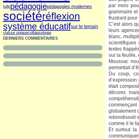
pédagogie
par mois pour
pédagogies modernes
lutte
grammaire et 
société
réflexion
frustrant pour
système éducatif
C’est alors q
sur le terrain
leurs agencem
classe unique
collapsologie
blanc, multip
DERNIERS COMMENTAIRES
scientifiques
textes frappés
sur la feuill
Moussac nous
permettait d’
Du coup, com
d’expression e
était composé
décorer, mais
compréhensibl
commençant 
globalement q
rebondissait 
comme il le fa
Et surtout l
communiquer o