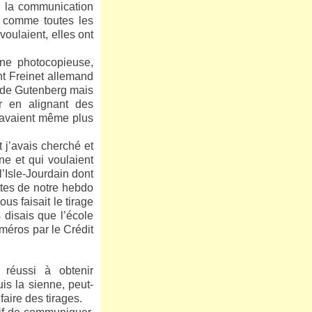
er la communication
e comme toutes les
oulaient, elles ont
une photocopieuse,
t Freinet allemand
ie de Gutenberg mais
r en alignant des
n'avaient même plus
 j’avais cherché et
ne et qui voulaient
l’Isle-Jourdain dont
ttes de notre hebdo
ous faisait le tirage
 disais que l’école
uméros par le Crédit
réussi à obtenir
is la sienne, peut-
aire des tirages.