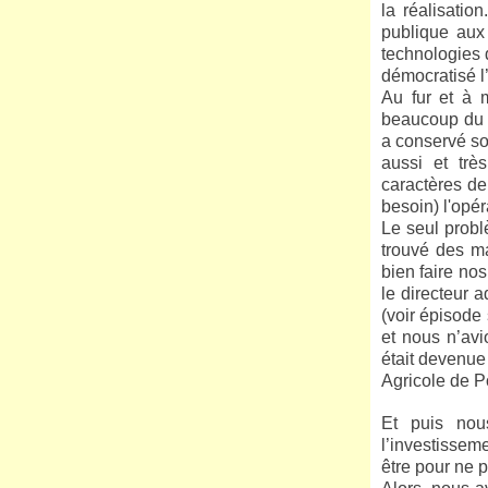
la réalisatio
publique aux
technologies 
démocratisé l
Au fur et à 
beaucoup du 
a conservé so
aussi et trè
caractères de
besoin) l'opér
Le seul probl
trouvé des ma
bien faire nos
le directeur 
(voir épisode 
et nous n’avi
était devenue 
Agricole de Po
Et puis nou
l’investissem
être pour ne 