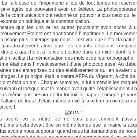
n. La faiblesse de l’imprimerie a été de tout temps de réserv
 privilégiés qui pouvaient avoir un éditeur. La photocopieus
de la communication ont redonné un pouvoir à tous ceux qui le v
’expression publique et la communication.
mesure que les uns et les autres pouvaient avoir accès à 
mouvement Freinet ont abandonné l’imprimerie. Le mouvemen
n usage plus lontemps que nous : il est vrai que c'était la patr
s paradoxalement alors que les enfants devaient compose
 droite à gauche et à l'envers (lecture dans un miroir dont ils 
ation facilitait la mémorisation des mots et de leur orthographe.
ème était dans l’investissement d’une photocopieuse. Au début
iries des entreprises ou des établissements qui en avaient u
 tirages. Le principal était le centre AFPA du Vigeant, à côté de 
adjoint était un ami. Chaque semaine, je lui amenais les maque
suivant) et lorsque tout le monde avait quitté l’établissement il n
ons même pas besoin de lui fournir le papier. Lorsque je vous
l’affaire de tous ! J’étais même arrivé à faire tirer un ou deux n
itiers !
s avons eu la nôtre. Je ne sais plus comment j’avais 
ent, mais cela devait être en même temps que la mairie a acqu
plus avoir à nous supporter quand nous lui demandions de nous f