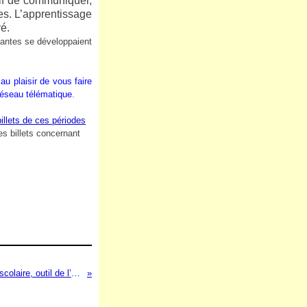
tif de communiquer,
nes. L’apprentissage
é.
mantes se développaient
au plaisir de vous faire
 réseau télématique
.
billets de ces périodes
s billets concernant
1940-2021 (110) – Le journal scolaire, outil de l’expression et de la communication