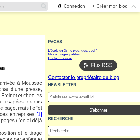
Connexion
+
Créer mon blog
PAGES
L'école du 3ème type, c'est quoi ?
Mes ouvrages publiés
Quelques vidéos
Flux RSS
se
Contacter le propriétaire du blog
n arrivée à Moussac
NEWSLETTER
Achat d’une presse,
 Freinet et chez les
eu usagées depuis
e page, mais l’effet
e des entreprises
[1]
RECHERCHE
 pages (j’en ai déjà
sition et le tirage
textes par enfant et