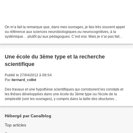
On m’a fait la remarque que, dans mes ouvrages, je fais très souvent appel
ou référence aux sciences neurobiologiques ou neurocognitives, à la
systémique… plutôt qu’aux pédagogues. C’est vrai. Mais je n’ai pas fait
appel à elles pour bâtir une pédagogie...
Une école du 3ème type et la recherche
scientifique
Publié le 27/04/2012 à 08:54
Par
bernard_collot
Des travaux et une hypothèse scientifiques qui corroborent les constats et
les thèses développées dans une école du 3ème type ou l'école de la
simplexité (voir les ouvrages), y compris dans la taille des structures
scolaires (classes uniques) (source...
Hébergé par Canalblog
Top articles