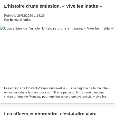
L’histoire d’une émission, « Vive les instits »
Publié le 29/12/2020 à 14:29
Par
bernard_collot
Les éditions de l’Instant Présent ont ré-édité « La pédagogie de la mouche »
en incluant dans leur annonce sur FB une partie du film tourné dans ma
classe unique de Moussac pour une émission d’envoyé spécial « vive les
instits ». https://www.youtube.com/watch?
v=9_xqg9aoafI&feature=emb_logo...
Les affects et apprendre, c'est-à-dire vivre