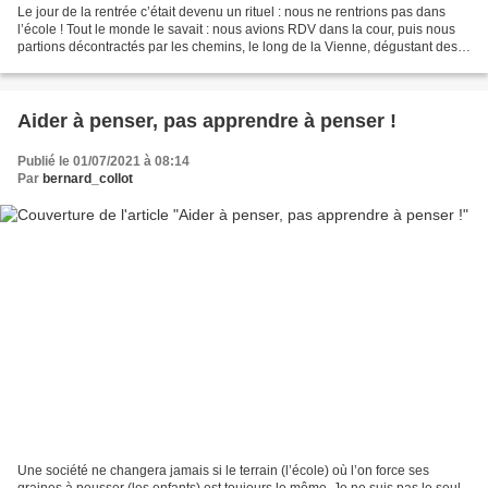
Le jour de la rentrée c’était devenu un rituel : nous ne rentrions pas dans
l’école ! Tout le monde le savait : nous avions RDV dans la cour, puis nous
partions décontractés par les chemins, le long de la Vienne, dégustant des
mûres, discutant avec les...
Aider à penser, pas apprendre à penser !
Publié le 01/07/2021 à 08:14
Par
bernard_collot
Une société ne changera jamais si le terrain (l’école) où l’on force ses
graines à pousser (les enfants) est toujours le même. Je ne suis pas le seul