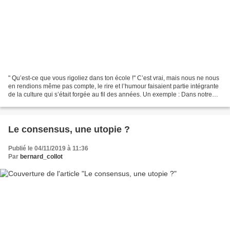
" Qu’est-ce que vous rigoliez dans ton école !" C’est vrai, mais nous ne nous
en rendions même pas compte, le rire et l’humour faisaient partie intégrante
de la culture qui s’était forgée au fil des années. Un exemple : Dans notre
vaste réseau d’écoles...
Le consensus, une utopie ?
Publié le 04/11/2019 à 11:36
Par
bernard_collot