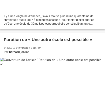
Il y a une vingtaine d’années, j’avais réalisé plus d’une quarantaine de
chroniques audio, de 7 à 8 minutes chacune, pour tenter d’expliquer ce
qu’était une école du 3ème type et pourquoi elle constituait un autre
paradigme. Je m’étais lancé dans cet...
Parution de « Une autre école est possible »
Publié le 21/09/2023 à 08:12
Par
bernard_collot