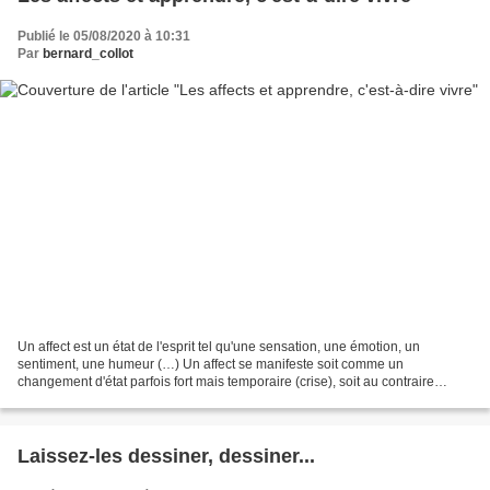
Publié le 05/08/2020 à 10:31
Par
bernard_collot
Un affect est un état de l'esprit tel qu'une sensation, une émotion, un
sentiment, une humeur (…) Un affect se manifeste soit comme un
changement d'état parfois fort mais temporaire (crise), soit au contraire
comme un état stable mais de longue durée...
Laissez-les dessiner, dessiner...