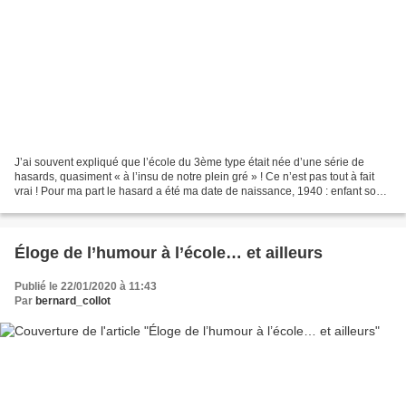
J’ai souvent expliqué que l’école du 3ème type était née d’une série de
hasards, quasiment « à l’insu de notre plein gré » ! Ce n’est pas tout à fait
vrai ! Pour ma part le hasard a été ma date de naissance, 1940 : enfant sous
l’occupation. À la campagne,...
Éloge de l’humour à l’école… et ailleurs
Publié le 22/01/2020 à 11:43
Par
bernard_collot