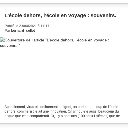
distance, toutes les méthodes pour...
L’école dehors, l’école en voyage : souvenirs.
Publié le 23/04/2021 à 11:17
Par
bernard_collot
Actuellement, virus et confinement obligent, on parle beaucoup de l’école
dehors, comme si c’était une innovation. On s’inquiète aussi beaucoup du
risque que cela comporterait. Or, il y a cent ans (100 ans=1 siècle !) que des
enseignants, en particulier...