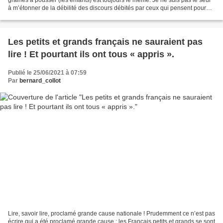
à m’étonner de la débilité des discours débités par ceux qui pensent pour
tout le monde derrière un micro...
Les petits et grands français ne sauraient pas
lire ! Et pourtant ils ont tous « appris ».
Publié le 25/06/2021 à 07:59
Par
bernard_collot
Lire, savoir lire, proclamé grande cause nationale ! Prudemment ce n’est pas
écrire qui a été proclamé grande cause : les Français petits et grands se sont