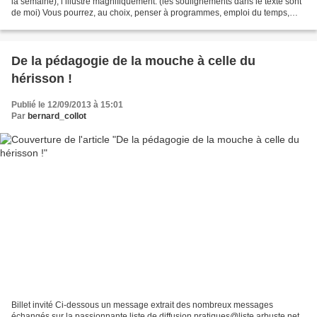
la semaine), l’illustre magnifiquement. (les soulignements dans le texte sont
de moi) Vous pourrez, au choix, penser à programmes, emploi du temps,
rythmes scolaires, apprendre,...
De la pédagogie de la mouche à celle du
hérisson !
Publié le 12/09/2013 à 15:01
Par
bernard_collot
Billet invité Ci-dessous un message extrait des nombreux messages
échangés sur la passionnante liste de diffusion pratiques@liste.arbuste.net