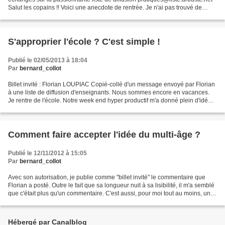
Salut les copains !! Voici une anecdote de rentrée. Je n'ai pas trouvé de
grenouille fraise ni de guêpe à l'école...
S'approprier l'école ? C'est simple !
Publié le 02/05/2013 à 18:04
Par
bernard_collot
Billet invité : Florian LOUPIAC Copié-collé d'un message envoyé par Florian
à une liste de diffusion d'enseignants. Nous sommes encore en vacances.
Je rentre de l'école. Notre week end hyper productif m'a donné plein d'idées
de changement.(1) Le TDB dans...
Comment faire accepter l'idée du multi-âge ?
Publié le 12/11/2012 à 15:05
Par
bernard_collot
Avec son autorisation, je publie comme "billet invité" le commentaire que
Florian a posté. Outre le fait que sa longueur nuit à sa lisibilité, il m'a semblé
que c'était plus qu'un commentaire. C'est aussi, pour moi tout au moins, un
bel exemple de ce...
Hébergé par Canalblog