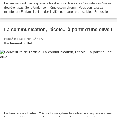
Le concret vaut mieux que tous les discours. Toutes les "refondations" ne se
décrètent pas. Se refonder soi-même est un chemin. Vous connaissez
maintenant Florian. Il est un des invités permanents de ce blog. Et il est le
présent, il est l'avenir. BC...
La communication, l'école... à partir d'une olive !
Publié le 06/10/2013 à 10:26
Par
bernard_collot
La théorie, c’est barbant ? Alors Florian, dans la foulée(cela se passait dans