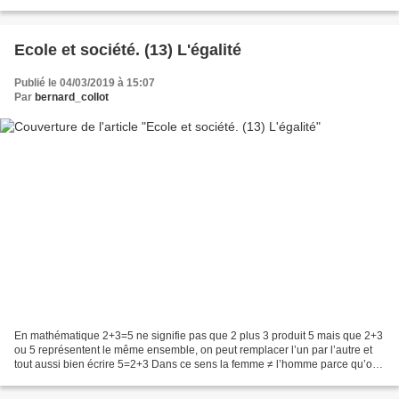
revenir en arrière. S’il...
Ecole et société. (13) L'égalité
Publié le 04/03/2019 à 15:07
Par
bernard_collot
En mathématique 2+3=5 ne signifie pas que 2 plus 3 produit 5 mais que 2+3
ou 5 représentent le même ensemble, on peut remplacer l’un par l’autre et
tout aussi bien écrire 5=2+3 Dans ce sens la femme ≠ l’homme parce qu’on
ne peut remplacer l’un par l’autre...