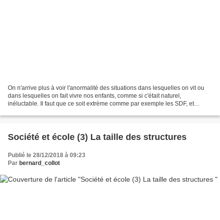
On n'arrive plus à voir l'anormalité des situations dans lesquelles on vit ou
dans lesquelles on fait vivre nos enfants, comme si c'était naturel,
inéluctable. Il faut que ce soit extrème comme par exemple les SDF, et
encore, on le remarque surtout l'hiver...
Société et école (3) La taille des structures
Publié le 28/12/2018 à 09:23
Par
bernard_collot