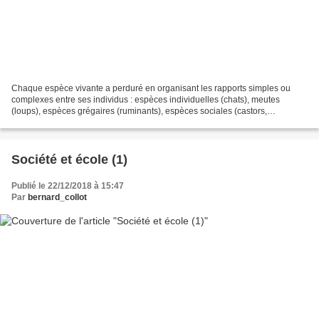
Chaque espèce vivante a perduré en organisant les rapports simples ou
complexes entre ses individus : espèces individuelles (chats), meutes
(loups), espèces grégaires (ruminants), espèces sociales (castors,
abeilles)... avec dominants ou sans dominants....
Société et école (1)
Publié le 22/12/2018 à 15:47
Par
bernard_collot